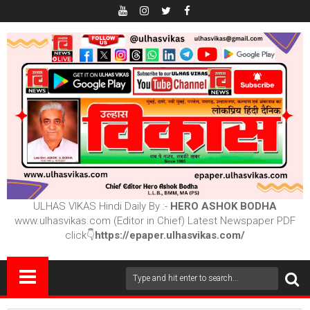
ULHAS VIKAS Hindi Daily By :-
HERO ASHOK BODHA
www.ulhasvikas.com (Editor in Chief) Latest Newspaper PDF
click👇
https://epaper.ulhasvikas.com/