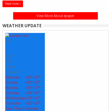
Read more »
View More About epaper
WEATHER UPDATE
+
29
°
C
+
30°
+
27°
Thane
Friday, 07
Saturday
+
30°
+
27°
Sunday
+
30°
+
27°
Monday
+
30°
+
27°
Tuesday
+
29°
+
27°
Wednesday
+
29°
+
27°
Thursday
+
30°
+
27°
See 7-Day Forecast