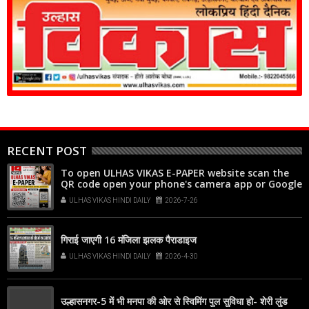
RECENT POST
To open ULHAS VIKAS E-PAPER website scan the
QR code open your phone's camera app or Google
Lens, point it at the code, and tap the web link
ULHAS VIKAS HINDI DAILY
2026-7-26
popup that appears on your screen
गिराई जाएगी 16 मंजिला झलक पैराडाइज
ULHAS VIKAS HINDI DAILY
2026-4-30
उल्हासनगर-5 में भी मनपा की ओर से स्विमिंग पुल सुविधा हो- शेरी लुंड