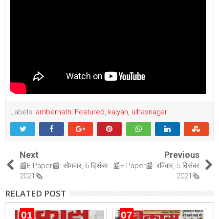
Labels:
ambernath
,
Featured
,
kalyan
,
ulhasnagar
Next
Previous
📰E-Paper📰: सोमवार, 6 दिसंबर
📰E-Paper📰: रविवार, 5 दिसंबर
2021🗞
2021🗞
RELATED POST
01
07