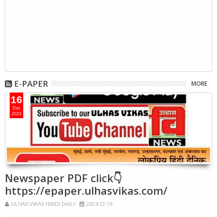
E-PAPER
MORE
16
Dec
2023
Newspaper PDF click👇
https://epaper.ulhasvikas.com/
ULHAS VIKAS HINDI DAILY
2023-12-16