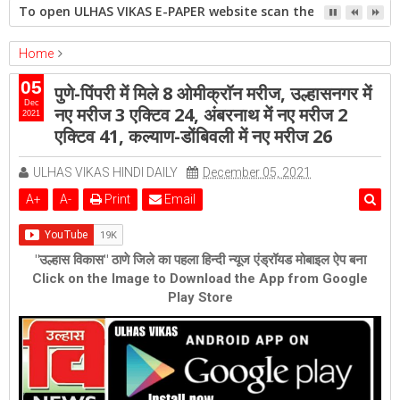
To open ULHAS VIKAS E-PAPER website scan the QR code open 
Home
ambernath
Featured
kalyan
ulhasnagar
05
पुणे-पिंपरी में मिले 8 ओमीक्राॅन मरीज, उल्हासनगर में
पुणे-पिंपरी में मिले 8 ओमीक्राॅन मरीज, उल्हासनगर में नए मरीज 3 एक्टिव 24, अंबरनाथ
Dec
नए मरीज 3 एक्टिव 24, अंबरनाथ में नए मरीज 2
2021
में नए मरीज 2 एक्टिव 41, कल्याण-डोंबिवली में नए मरीज 26
एक्टिव 41, कल्याण-डोंबिवली में नए मरीज 26
ULHAS VIKAS HINDI DAILY
December 05, 2021
A
+
A
-
Print
Email
"उल्हास विकास" ठाणे जिले का पहला हिन्दी न्यूज एंड्रॉयड मोबाइल ऐप बना
Click on the Image to Download the App from Google
Play Store