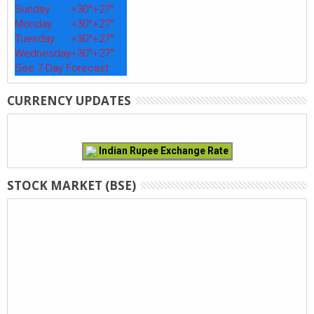
Sunday
+
30°
+
27°
Monday
+
30°
+
27°
Tuesday
+
30°
+
27°
Wednesday
+
30°
+
27°
See 7-Day Forecast
CURRENCY UPDATES
Indian Rupee Exchange Rate
STOCK MARKET (BSE)