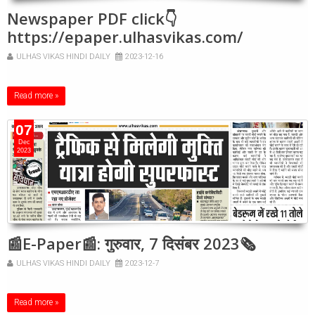
Newspaper PDF click👇
https://epaper.ulhasvikas.com/
ULHAS VIKAS HINDI DAILY
2023-12-16
Read more »
07
Dec
2023
📰E-Paper📰: गुरुवार, 7 दिसंबर 2023🗞
ULHAS VIKAS HINDI DAILY
2023-12-7
Read more »