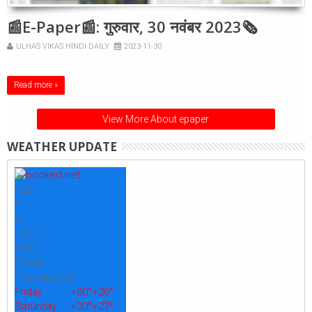
📰E-Paper📰: गुरुवार, 30 नवंबर 2023🗞
ULHAS VIKAS HINDI DAILY
2023-11-30
Read more »
View More About epaper
WEATHER UPDATE
+
29
°
C
+
30°
+
27°
Thane
Thursday, 06
Friday
+
30°
+
26°
Saturday
+
30°
+
27°