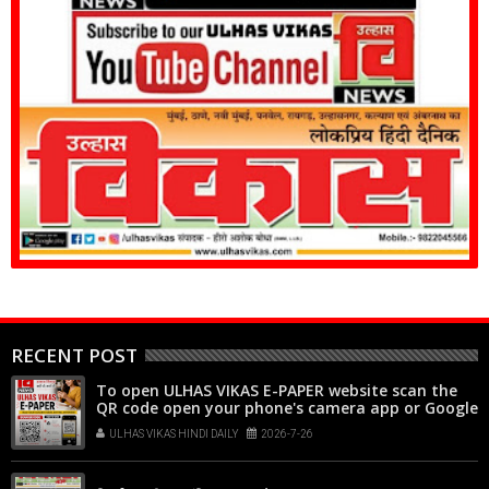
RECENT POST
To open ULHAS VIKAS E-PAPER website scan the
QR code open your phone's camera app or Google
Lens, point it at the code, and tap the web link
ULHAS VIKAS HINDI DAILY
2026-7-26
popup that appears on your screen