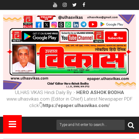
ULHAS VIKAS Hindi Daily By :-
HERO ASHOK BODHA
www.ulhasvikas.com (Editor in Chief) Latest Newspaper PDF
click👇
https://epaper.ulhasvikas.com/