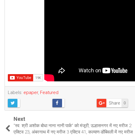
Labels:
epaper
,
Featured
Share
0
Next
"स्व. श्री अशोक बोधा नाना नानी पार्क" को मंजूरी, उल्हासनगर में नए मरीज 2
एक्टिव 23, अंबरनाथ में नए मरीज 3 एक्टिव 41, कल्याण-डोंबिवली में नए मरीज