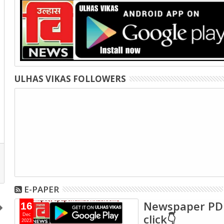
ULHAS VIKAS FOLLOWERS
E-PAPER
Newspaper PD
16
click👇
Dec
2023