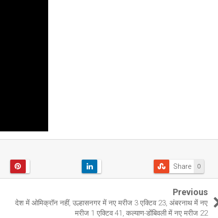
Share
0
Previous
देश में ओमिक्रॉन नहीं, उल्हासनगर में नए मरीज 3 एक्टिव 23, अंबरनाथ में नए
मरीज 1 एक्टिव 41, कल्याण-डोंबिवली में नए मरीज 22