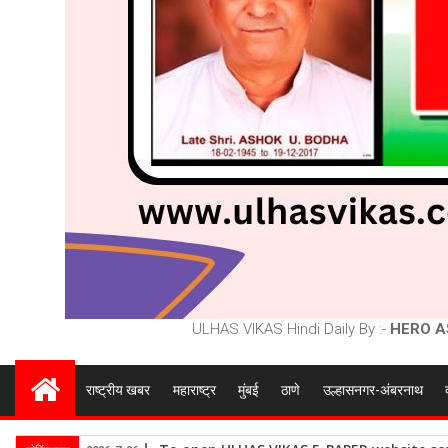
ULHAS VIKAS Hindi Daily By :-
HERO A
राष्ट्रीय खबर
महाराष्ट्र
मुंबई
ठाणे
उल्हासनगर-अंबरनाथ