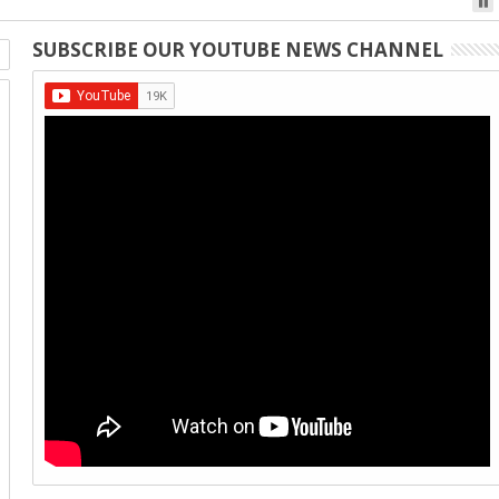
int it at the code, and tap the web link popup that appears on
SUBSCRIBE OUR YOUTUBE NEWS CHANNEL