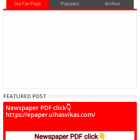
Our Fan Page
Populars
Archive
FEATURED POST
Newspaper PDF click👇
https://epaper.ulhasvikas.com/