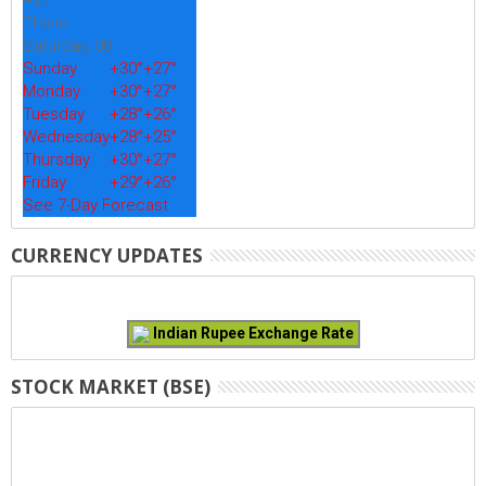
Thane
Saturday, 08
Sunday
+
30°
+
27°
Monday
+
30°
+
27°
Tuesday
+
28°
+
26°
Wednesday
+
28°
+
25°
Thursday
+
30°
+
27°
Friday
+
29°
+
26°
See 7-Day Forecast
CURRENCY UPDATES
Indian Rupee Exchange Rate
STOCK MARKET (BSE)