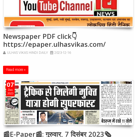
Newspaper PDF click👇
https://epaper.ulhasvikas.com/
ULHAS VIKAS HINDI DAILY
2023-12-16
Read more »
07
Dec
2023
📰E-Paper📰: गुरुवार, 7 दिसंबर 2023🗞