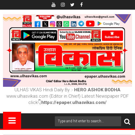
ULHAS VIKAS Hindi Daily By :-
HERO ASHOK BODHA
www.ulhasvikas.com (Editor in Chief) Latest Newspaper PDF
click👇
https://epaper.ulhasvikas.com/