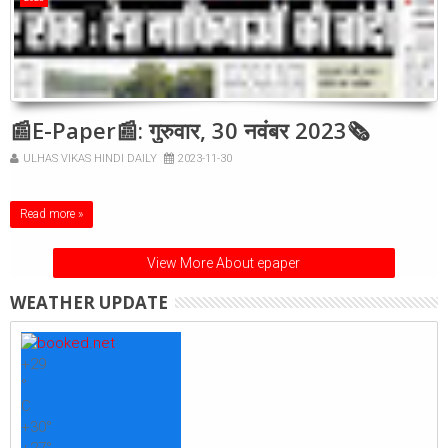
📰E-Paper📰: गुरुवार, 30 नवंबर 2023🗞
ULHAS VIKAS HINDI DAILY
2023-11-30
Read more »
View More About epaper
WEATHER UPDATE
+
29
°
C
+
30°
+
27°