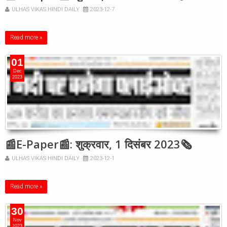
ULHAS VIKAS HINDI DAILY
2023-12-7
Read more »
01
Dec
2023
📰E-Paper📰: शुक्रवार, 1 दिसंबर 2023🗞
ULHAS VIKAS HINDI DAILY
2023-12-1
Read more »
30
Nov
2023