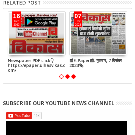
RELATED POST
16
07
Dec
Dec
2023
2023
बर
Newspaper PDF click👇
📰E-Paper📰: गुरुवार, 7 दिसंबर
📰
https://epaper.ulhasvikas.c
2023🗞
2
om/
SUBSCRIBE OUR YOUTUBE NEWS CHANNEL