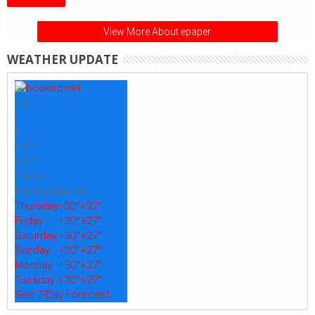
View More About epaper
WEATHER UPDATE
+
29
°
C
+
30°
+
27°
Thane
Wednesday, 05
Thursday
+
30°
+
27°
Friday
+
30°
+
27°
Saturday
+
30°
+
27°
Sunday
+
30°
+
27°
Monday
+
30°
+
27°
Tuesday
+
30°
+
27°
See 7-Day Forecast