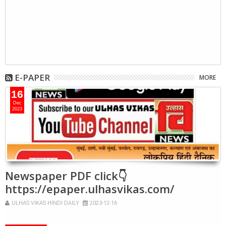
E-PAPER
MORE
16
Dec
2023
Newspaper PDF click👇
https://epaper.ulhasvikas.com/
ULHAS VIKAS HINDI DAILY
2023-12-16