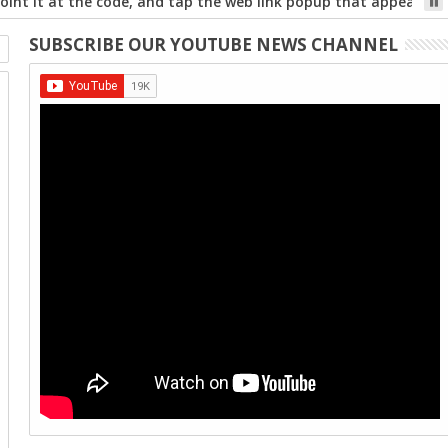
int it at the code, and tap the web link popup that appears on
SUBSCRIBE OUR YOUTUBE NEWS CHANNEL