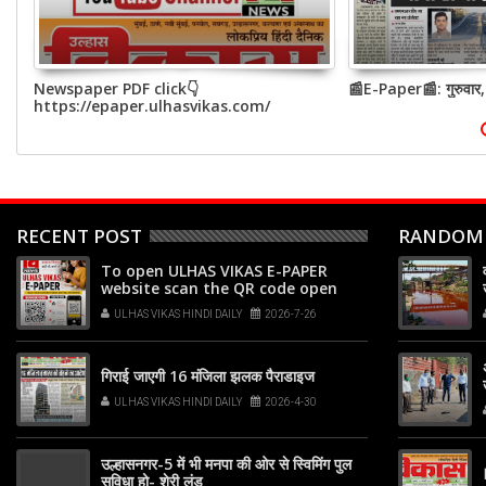
Newspaper PDF click👇
📰E-Paper📰: गुरुवार
https://epaper.ulhasvikas.com/
RECENT POST
RANDOM
To open ULHAS VIKAS E-PAPER
website scan the QR code open
your phone's camera app or
ULHAS VIKAS HINDI DAILY
2026-7-26
Google Lens, point it at the code,
and tap the web link popup that
appears on your screen
गिराई जाएगी 16 मंजिला झलक पैराडाइज
ULHAS VIKAS HINDI DAILY
2026-4-30
उल्हासनगर-5 में भी मनपा की ओर से स्विमिंग पुल
सुविधा हो- शेरी लुंड