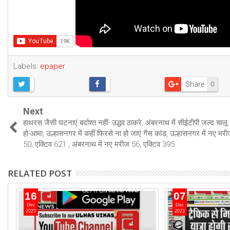
Labels:
epaper
Share
0
Next
हाथरस जैसी घटनाएं बर्दाश्त नहीं- उद्धव ठाकरे, अंबरनाथ में सीईटीपी जल्द चालू
हो-आमा, उल्हासनगर में कहीं फिरसे ना हो जाएं गैस कांड, उल्हासनगर में नए मर
50, एक्टिव 621 , अंबरनाथ में नए मरीज 56, एक्टिव 395
RELATED POST
16
07
Dec
Dec
2023
2023