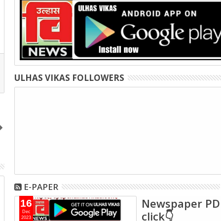
ULHAS VIKAS FOLLOWERS
E-PAPER
30
29
Nov
Nov
Newspaper PD
16
2023
2023
click👇
Dec
2023