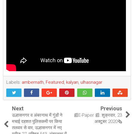
Labels:
ambernath
,
Featured
,
kalyan
,
ulhasnagar
Next
Previous
उल्हासनगर व अंबरनाथ में गुंडों ने
📰E-Paper 📰: शुक्रवार, 23
मचाई दहशत पुलिसकमी पर किया
अक्टूबर 2020🗞
तलवार से वार, उल्हासनगर में नए
मरीज 27, एक्टिव 543, अंबरनाथ में