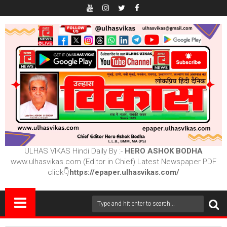
ULHAS VIKAS Hindi Daily By :-
HERO ASHOK BODHA
www.ulhasvikas.com (Editor in Chief) Latest Newspaper PDF
click👇
https://epaper.ulhasvikas.com/