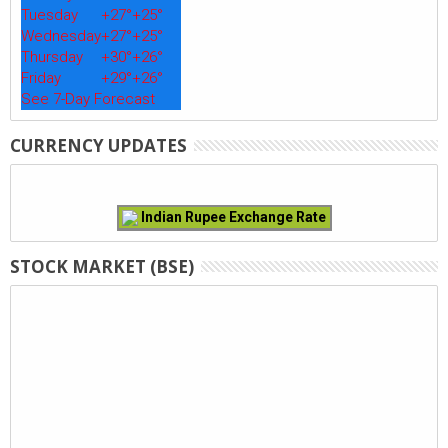
Tuesday
+
27°
+
25°
Wednesday
+
27°
+
25°
Thursday
+
30°
+
26°
Friday
+
29°
+
26°
See 7-Day Forecast
CURRENCY UPDATES
Indian Rupee Exchange Rate
STOCK MARKET (BSE)