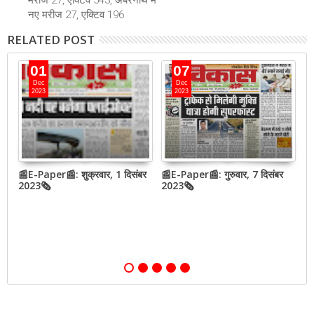
नए मरीज 27, एक्टिव 196
RELATED POST
01
07
Dec
Dec
2023
2023
📰E-Paper📰: शुक्रवार, 1 दिसंबर
📰E-Paper📰: गुरुवार, 7 दिसंबर
N
2023🗞
2023🗞
h
o