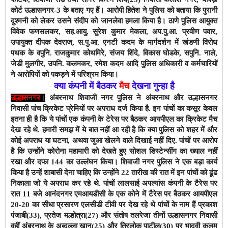
कोर्ट उल्हासनगर-3 के बताए गए हैं। आरोपी हितेश ने पुलिस को बताया कि पुरानी
दुश्मनी को लेकर उसने संदीप को जानलेवा हमला किया है। ठाणे पुलिस आयुक्त
विवेक फणसलकर, सह.आयु. सुरेश कुमार मेकला, अप.पु.आ. प्रवीण पवार,
उपायुक्त दीपक देवराज, स.पु.आ. एनटी कदम के मार्गदर्शन में खंडणी विरोध
पथक के वपुनि. राजकुमार कोथमिरे, संजय शिंदे, विकास घोडके, सपुनि. नाले,
जेडी मुलगीर, उपनि. कलमकर, रमेश कदम आदि पुलिस अधिकारी व कर्मचारियों
ने आरोपियों को पकड़ने में परिश्रम किया।
क्या कंपनी में बैठकर
मैच
देखना गुन्हा है
उल्हासनगर।
अंबरनाथ शिवाजी नगर पुलिस ने अंबरनाथ और उल्हासनगर
निवासी पांच क्रिकेट प्रेमियों पर अपराध दर्ज किया है. इन पांचों का कसूर केवल
इतना ही है कि ये पांचों एक कंपनी के टेरेस पर बैठकर आयपीएल का क्रिकेट मैच
देख रहे थे. हमारी समझ में ये बात नहीं आ रही है कि क्या पुलिस को शहर में और
कोई अपराध या घटना, अथवा जुआ खेलने वाले दिखाई नहीं दिए. पांचों पर आरोप
है कि उन्होंने कोरोना महामारी को देखते हुए सोशल डिस्टेन्सींग का ख्याल नहीं
रखा और दफा 144 का उल्लंघन किया। शिवाजी नगर पुलिस ने एक बड़ा कार्य
किया है उन्हें शाबासी देना चाहिए कि उन्होंने 22 तारीख की रात में इन पांचों को ढूंढ
निकाला जो ये अपराध कर रहे थे. पांचों लालसाई अपल्यांस कंपनी के टैरेस पर
रात 11 बजे आनंदनगर एमआयडीसी के एक कोने में टैरेस पर बैठकर आयपीएल
20-20 का सीधा प्रसारण एलसीडी टीवी पर देख रहे थे पांचों के नाम हैं प्रकाश
पंजाबी(33), प्रतेज मल्होत्रा(27) और संतोष तलरेजा तीनों उल्हासनगर निवासी
वहीं अंबरनाथ के अब्दुल्ला खान(25) और त्रिलोक पाटील(30) पर भादवी कलम