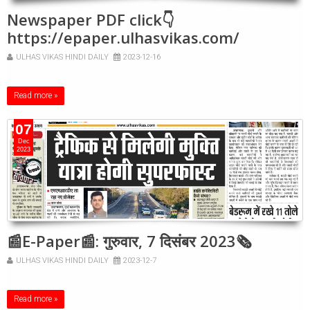
Newspaper PDF click👇
https://epaper.ulhasvikas.com/
ULHAS VIKAS HINDI DAILY
2023-12-16
Read more »
07
Dec
2023
📰E-Paper📰: गुरुवार, 7 दिसंबर 2023🗞
ULHAS VIKAS HINDI DAILY
2023-12-7
Read more »