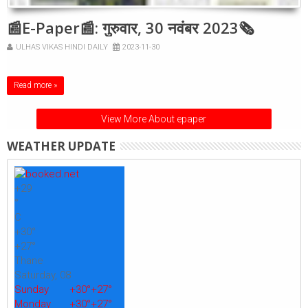
📰E-Paper📰: गुरुवार, 30 नवंबर 2023🗞
ULHAS VIKAS HINDI DAILY
2023-11-30
Read more »
View More About epaper
WEATHER UPDATE
+
29
°
C
+
30°
+
27°
Thane
Saturday, 08
Sunday
+
30°
+
27°
Monday
+
30°
+
27°