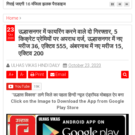
गिराई जाएगी 16 मंजिला झलक पैराडाइज
Home
ambernath
Featured
kalyan
ulhasnagar
23
उल्हासनगर में फायरिंग करने वाले दो गिरफ्तार, 5
उल्हासनगर में फायरिंग करने वाले दो गिरफ्तार, 5 किक्रेट प्रेमियों पर अपराध दर्ज,
Oct
किक्रेट प्रेमियों पर अपराध दर्ज, उल्हासनगर में नए
2020
उल्हासनगर में नए मरीज 36, एक्टिव 555, अंबरनाथ में नए मरीज 15, एक्टिव 200
मरीज 36, एक्टिव 555, अंबरनाथ में नए मरीज 15,
एक्टिव 200
ULHAS VIKAS HINDI DAILY
October 23, 2020
A
+
A
-
Print
Email
"उल्हास विकास" ठाणे जिले का पहला हिन्दी न्यूज एंड्रॉयड मोबाइल ऐप बना
Click on the Image to Download the App from Google
Play Store