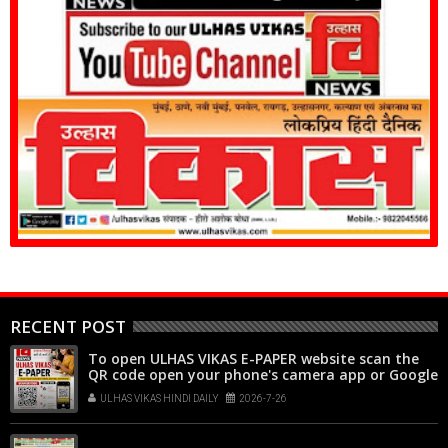
RECENT POST
To open ULHAS VIKAS E-PAPER website scan the
QR code open your phone's camera app or Google
Lens, point it at the code, and tap the web link
ULHAS VIKAS HINDI DAILY
2026-7-26
popup that appears on your screen