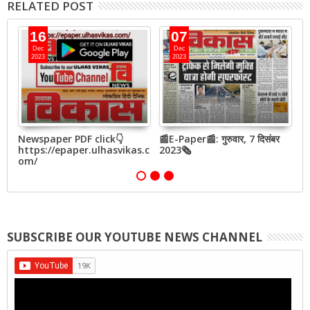
RELATED POST
16
07
Dec
Dec
2023
2023
बर
Newspaper PDF click👇
📰E-Paper📰: गुरुवार, 7 दिसंबर
📰
https://epaper.ulhasvikas.c
2023🗞
2
om/
SUBSCRIBE OUR YOUTUBE NEWS CHANNEL