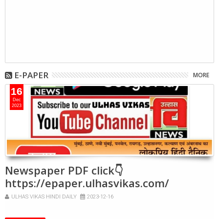
E-PAPER
MORE
16
Dec
2023
Newspaper PDF click👇
https://epaper.ulhasvikas.com/
ULHAS VIKAS HINDI DAILY
2023-12-16