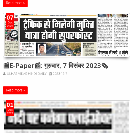
Read more »
07
Dec
2023
📰E-Paper📰: गुरुवार, 7 दिसंबर 2023🗞
ULHAS VIKAS HINDI DAILY
2023-12-7
Read more »
01
Dec
2023