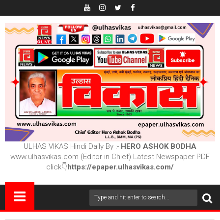
ULHAS VIKAS Hindi Daily By :-
HERO ASHOK BODHA
www.ulhasvikas.com (Editor in Chief) Latest Newspaper PDF
click👇
https://epaper.ulhasvikas.com/