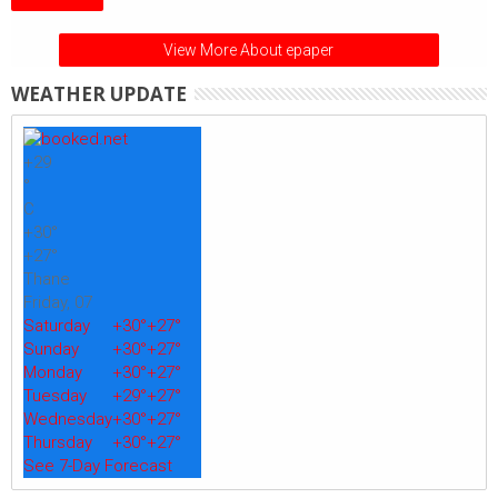
View More About epaper
WEATHER UPDATE
+
29
°
C
+
30°
+
27°
Thane
Friday, 07
Saturday
+
30°
+
27°
Sunday
+
30°
+
27°
Monday
+
30°
+
27°
Tuesday
+
29°
+
27°
Wednesday
+
30°
+
27°
Thursday
+
30°
+
27°
See 7-Day Forecast