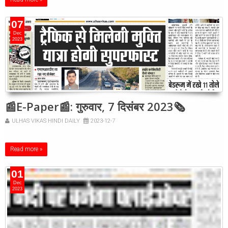
07
Dec
2023
📰E-Paper📰: गुरुवार, 7 दिसंबर 2023🗞
ULHAS VIKAS HINDI DAILY
2023-12-7
Read more »
01
Dec
2023