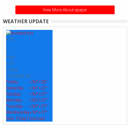
View More About epaper
WEATHER UPDATE
+
29
°
C
+
30°
+
27°
Thane
Thursday, 06
Friday
+
30°
+
26°
Saturday
+
30°
+
27°
Sunday
+
30°
+
27°
Monday
+
30°
+
27°
Tuesday
+
30°
+
27°
Wednesday
+
30°
+
27°
See 7-Day Forecast