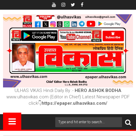
ULHAS VIKAS Hindi Daily By :-
HERO ASHOK BODHA
www.ulhasvikas.com (Editor in Chief) Latest Newspaper PDF
click👇
https://epaper.ulhasvikas.com/