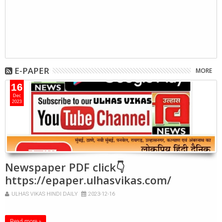
E-PAPER
MORE
16
Dec
2023
Newspaper PDF click👇
https://epaper.ulhasvikas.com/
ULHAS VIKAS HINDI DAILY
2023-12-16
Read more »