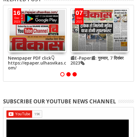
16
07
Dec
Dec
2023
2023
बर
Newspaper PDF click👇
📰E-Paper📰: गुरुवार, 7 दिसंबर
📰
https://epaper.ulhasvikas.c
2023🗞
2
om/
SUBSCRIBE OUR YOUTUBE NEWS CHANNEL