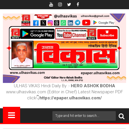
ULHAS VIKAS Hindi Daily By :-
HERO ASHOK BODHA
www.ulhasvikas.com (Editor in Chief) Latest Newspaper PDF
click👇
https://epaper.ulhasvikas.com/