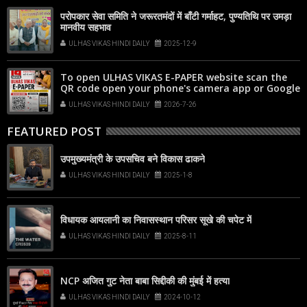
परोपकार सेवा समिति ने जरूरतमंदों में बाँटी गर्माहट, पुण्यतिथि पर उमड़ा
मानवीय सहभाव
ULHAS VIKAS HINDI DAILY
2025-12-9
To open ULHAS VIKAS E-PAPER website scan the
QR code open your phone's camera app or Google
Lens, point it at the code, and tap the web link
ULHAS VIKAS HINDI DAILY
2026-7-26
popup that appears on your screen
FEATURED POST
उपमुख्यमंत्री के उपसचिव बने विकास ढाकने
ULHAS VIKAS HINDI DAILY
2025-1-8
विधायक आयलानी का निवासस्थान परिसर सूखे की चपेट में
ULHAS VIKAS HINDI DAILY
2025-8-11
NCP अजित गुट नेता बाबा सिद्दीकी की मुंबई में हत्या
ULHAS VIKAS HINDI DAILY
2024-10-12