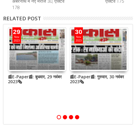
अंबरनाथ में नए मरीज 30, एक्टिव
एक्टिव 175
178
RELATED POST
29
30
Nov
Nov
2023
2023
बर
📰E-Paper📰: बुधवार, 29 नवंबर
📰E-Paper📰: गुरुवार, 30 नवंबर
📰
2023🗞
2023🗞
2