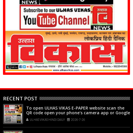
RECENT POST
To open ULHAS VIKAS E-PAPER website scan the
QR code open your phone's camera app or Google
Lens, point it at the code, and tap the web link
ULHAS VIKAS HINDI DAILY
2026-7-26
popup that appears on your screen