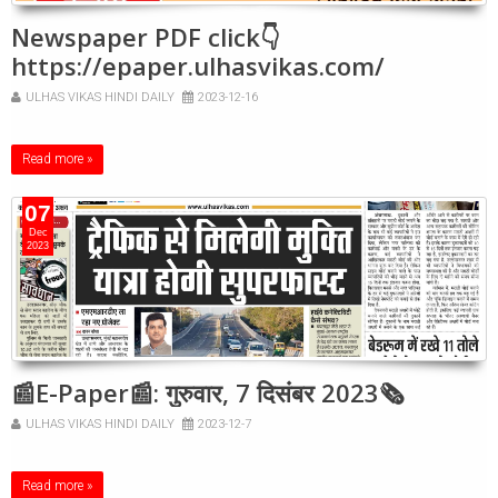
Newspaper PDF click👇
https://epaper.ulhasvikas.com/
ULHAS VIKAS HINDI DAILY
2023-12-16
Read more »
07
Dec
2023
📰E-Paper📰: गुरुवार, 7 दिसंबर 2023🗞
ULHAS VIKAS HINDI DAILY
2023-12-7
Read more »