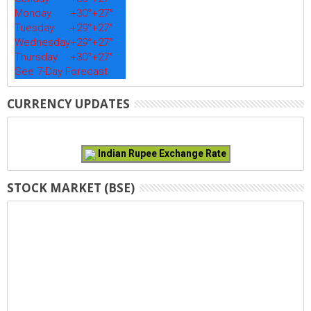
Monday
+
30°
+
27°
Tuesday
+
29°
+
27°
Wednesday
+
29°
+
27°
Thursday
+
30°
+
27°
See 7-Day Forecast
CURRENCY UPDATES
Indian Rupee Exchange Rate
STOCK MARKET (BSE)