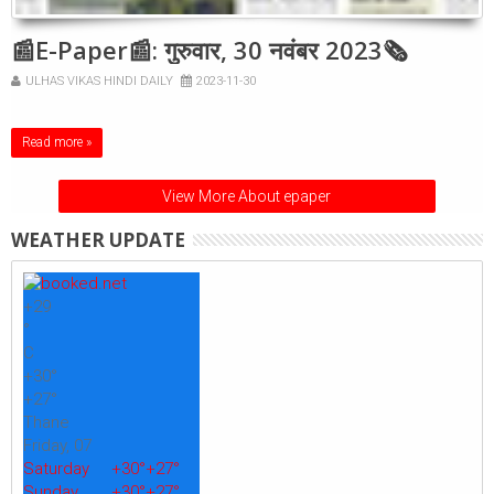
📰E-Paper📰: गुरुवार, 30 नवंबर 2023🗞
ULHAS VIKAS HINDI DAILY
2023-11-30
Read more »
View More About epaper
WEATHER UPDATE
+
29
°
C
+
30°
+
27°
Thane
Friday, 07
Saturday
+
30°
+
27°
Sunday
+
30°
+
27°