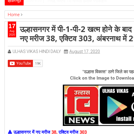
उल्हासनगर-5 में भी मनपा की ओर से स्विमिंग पुल सुविधा हो- 
ब्रेकिंग न्यूज़
2026-4-1
Home
ambernath
Featured
kalyan
ulhasnagar
17
उल्हासनगर में पी-1-पी-2 खत्म होने के बाद अ
उल्हासनगर में पी-1-पी-2 खत्म होने के बाद अब अंबरनाथ के व्यापारी प्रतिक्षा में, उल्हास
Aug
नए मरीज 38, एक्टिव 303, अंबरनाथ में 2
2020
ULHAS VIKAS HINDI DAILY
August 17, 2020
"उल्हास विकास" ठाणे जिले का पहल
Click on the Image to Downlo
उल्हासनगर में
नए मरीज
38
,
एक्टिव मरीज
303
🔺