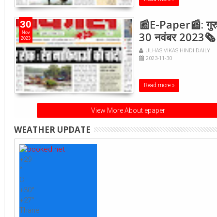
📰E-Paper📰: गुरु
30
30 नवंबर 2023🗞
Nov
2023
ULHAS VIKAS HINDI DAILY
2023-11-30
Read more »
View More About epaper
WEATHER UPDATE
+
29
°
C
+
30°
+
27°
Thane