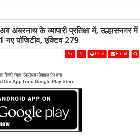
शेरी लुंड
ब अंबरनाथ के व्यापारी प्रतिक्षा में, उल्हासनगर में
नगर में नए मरीज 38, एक्टिव 303, अंबरनाथ में 21 नए पाॅजिटीव, एक्टिव 279
1 नए पाॅजिटीव, एक्टिव 279
A
+
A
-
Print
Email
ा हिन्दी न्यूज एंड्रॉयड मोबाइल ऐप बना
ad the App from Google Play Store