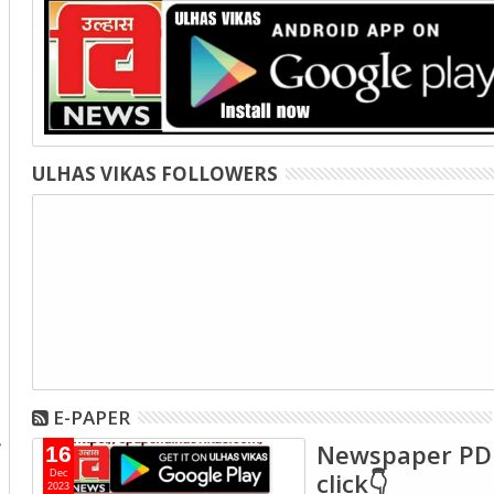
ULHAS VIKAS FOLLOWERS
E-PAPER
Newspaper PD
16
click👇
Dec
2023