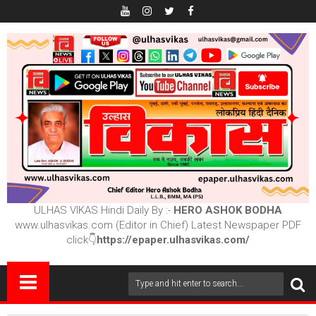
ULHAS VIKAS Hindi Daily By :-
HERO ASHOK BODHA
www.ulhasvikas.com (Editor in Chief) Latest Newspaper PDF
click👇
https://epaper.ulhasvikas.com/