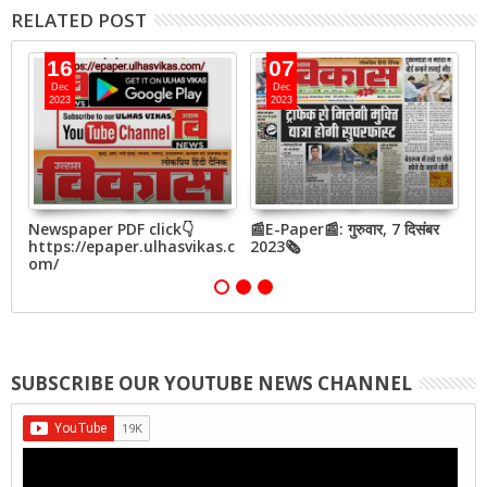
RELATED POST
16
07
Dec
Dec
2023
2023
बर
Newspaper PDF click👇
📰E-Paper📰: गुरुवार, 7 दिसंबर
📰
https://epaper.ulhasvikas.c
2023🗞
2
om/
SUBSCRIBE OUR YOUTUBE NEWS CHANNEL