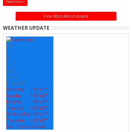
Read more »
View More About epaper
WEATHER UPDATE
+
30
°
C
+
30°
+
27°
Thane
Friday, 07
Saturday
+
30°
+
27°
Sunday
+
30°
+
27°
Monday
+
30°
+
27°
Tuesday
+
29°
+
27°
Wednesday
+
29°
+
27°
Thursday
+
29°
+
27°
See 7-Day Forecast