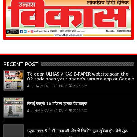
RECENT POST
To open ULHAS VIKAS E-PAPER website scan the
QR code open your phone's camera app or Google
Lens, point it at the code, and tap the web link
ULHAS VIKAS HINDI DAILY
2026-7-26
popup that appears on your screen
गिराई जाएगी 16 मंजिला झलक पैराडाइज
ULHAS VIKAS HINDI DAILY
2026-4-30
उल्हासनगर-5 में भी मनपा की ओर से स्विमिंग पुल सुविधा हो- शेरी लुंड