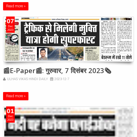
Read more »
07
Dec
2023
📰E-Paper📰: गुरुवार, 7 दिसंबर 2023🗞
ULHAS VIKAS HINDI DAILY
2023-12-7
Read more »
01
Dec
2023