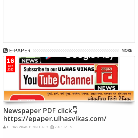
E-PAPER
MORE
16
Dec
2023
Newspaper PDF click👇
https://epaper.ulhasvikas.com/
ULHAS VIKAS HINDI DAILY
2023-12-16