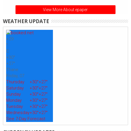
View More About epaper
WEATHER UPDATE
+
29
°
C
+
30°
+
27°
Thane
Friday, 07
Thursday
+
30°
+
27°
Saturday
+
30°
+
27°
Sunday
+
30°
+
27°
Monday
+
30°
+
27°
Tuesday
+
30°
+
27°
Wednesday
+
30°
+
27°
See 7-Day Forecast