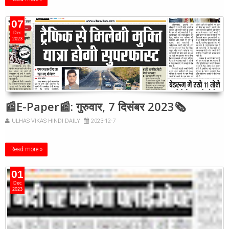
07
Dec
2023
📰E-Paper📰: गुरुवार, 7 दिसंबर 2023🗞
ULHAS VIKAS HINDI DAILY
2023-12-7
Read more »
01
Dec
2023