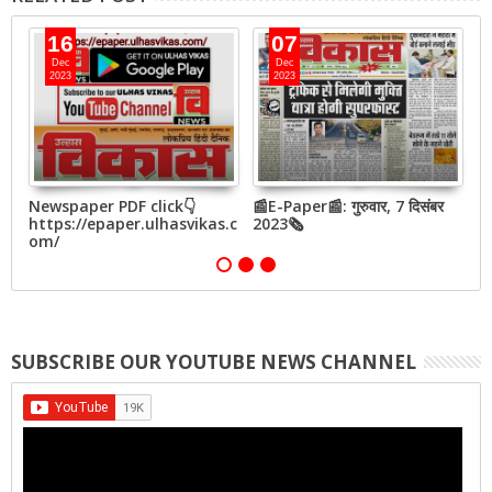
16
07
Dec
Dec
2023
2023
बर
Newspaper PDF click👇
📰E-Paper📰: गुरुवार, 7 दिसंबर
📰
https://epaper.ulhasvikas.c
2023🗞
2
om/
SUBSCRIBE OUR YOUTUBE NEWS CHANNEL