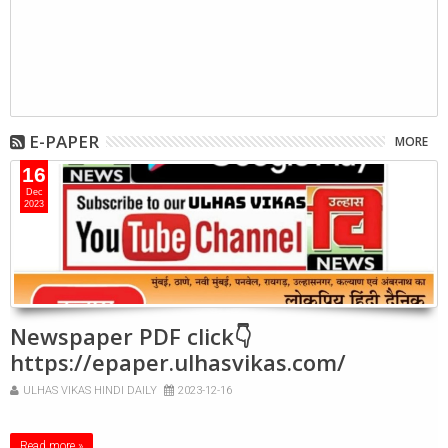
E-PAPER
MORE
16
Dec
2023
Newspaper PDF click👇
https://epaper.ulhasvikas.com/
ULHAS VIKAS HINDI DAILY
2023-12-16
Read more »