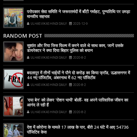
परोपकार सेवा समिति ने जरूरतमंदों में बाँटी गर्माहट, पुण्यतिथि पर उमड़ा
मानवीय सहभाव
ULHAS VIKAS HINDI DAILY
2025-12-9
RANDOM POST
सुशांत और रिया जिस फिल्म में करने वाले थे साथ काम, जानें उसके
डायरेक्टर ने क्या दिया बिहार पुलिस को बयान
ULHAS VIKAS HINDI DAILY
2020-8-2
बदलापुर में तीनों भाईयों ने पौने दो करोड़ का किया फ्राॅड, उल्हासनगर में
44 नए पाॅजिटीव, अंबरनाथ में 62 नए पाॅजिटीव
ULHAS VIKAS HINDI DAILY
2020-8-2
'दया बेन' को लेकर 'रोशन भाभी' बोलीं- वह अपने पारिवारिक जीवन का
आनंद ले रही हैं
ULHAS VIKAS HINDI DAILY
2020-8-2
देश में कोरोना के मामले 17 लाख के पार, बीते 24 घंटे में आए 54736
पॉजिटिव केस