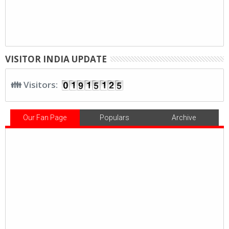
VISITOR INDIA UPDATE
👪 Visitors:
Our Fan Page
Populars
Archive