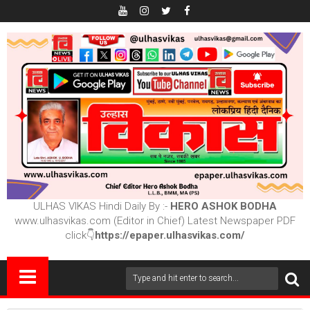
ULHAS VIKAS Hindi Daily By :-
HERO ASHOK BODHA
www.ulhasvikas.com (Editor in Chief) Latest Newspaper PDF
click👇
https://epaper.ulhasvikas.com/