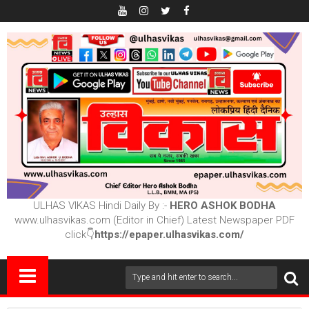
ULHAS VIKAS Hindi Daily By :-
HERO ASHOK BODHA
www.ulhasvikas.com (Editor in Chief) Latest Newspaper PDF
click👇
https://epaper.ulhasvikas.com/