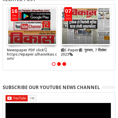
16
07
Dec
Dec
2023
2023
बर
Newspaper PDF click👇
📰E-Paper📰: गुरुवार, 7 दिसंबर
📰
https://epaper.ulhasvikas.c
2023🗞
2
om/
SUBSCRIBE OUR YOUTUBE NEWS CHANNEL