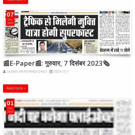
07
Dec
2023
📰E-Paper📰: गुरुवार, 7 दिसंबर 2023🗞
ULHAS VIKAS HINDI DAILY
2023-12-7
Read more »
01
Dec
2023