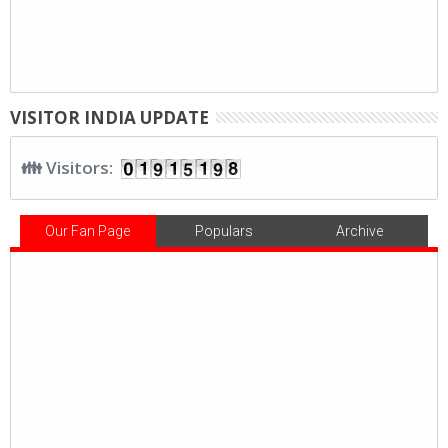
VISITOR INDIA UPDATE
👪 Visitors:
Our Fan Page
Populars
Archive