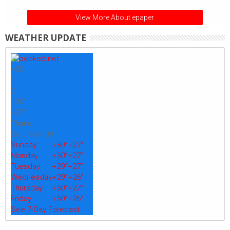
View More About epaper
WEATHER UPDATE
+
30
°
C
+
30°
+
27°
Thane
Saturday, 08
Sunday
+
30°
+
27°
Monday
+
30°
+
27°
Tuesday
+
29°
+
27°
Wednesday
+
29°
+
26°
Thursday
+
30°
+
27°
Friday
+
30°
+
26°
See 7-Day Forecast