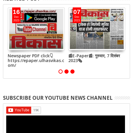
16
07
Dec
Dec
2023
2023
बर
Newspaper PDF click👇
📰E-Paper📰: गुरुवार, 7 दिसंबर
📰
https://epaper.ulhasvikas.c
2023🗞
2
om/
SUBSCRIBE OUR YOUTUBE NEWS CHANNEL