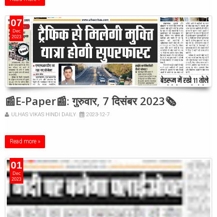
07
Dec
2023
📰E-Paper📰: गुरुवार, 7 दिसंबर 2023🗞
ULHAS VIKAS HINDI DAILY
2023-12-7
Read more »
01
Dec
2023