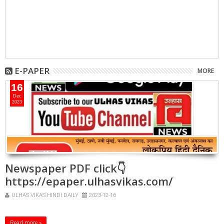
E-PAPER
MORE
16
Dec
2023
Newspaper PDF click👇
https://epaper.ulhasvikas.com/
ULHAS VIKAS HINDI DAILY
2023-12-16
Read more »