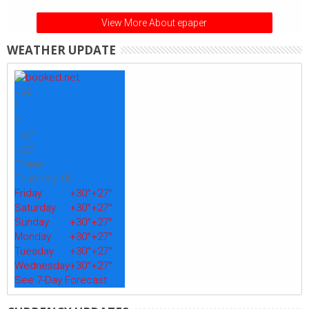
View More About epaper
WEATHER UPDATE
+
29
°
C
+
30°
+
27°
Thane
Thursday, 06
Friday
+
30°
+
27°
Saturday
+
30°
+
27°
Sunday
+
30°
+
27°
Monday
+
30°
+
27°
Tuesday
+
30°
+
27°
Wednesday
+
30°
+
27°
See 7-Day Forecast