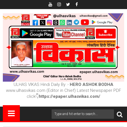
ULHAS VIKAS Hindi Daily By :-
HERO ASHOK BODHA
www.ulhasvikas.com (Editor in Chief) Latest Newspaper PDF
click👇
https://epaper.ulhasvikas.com/