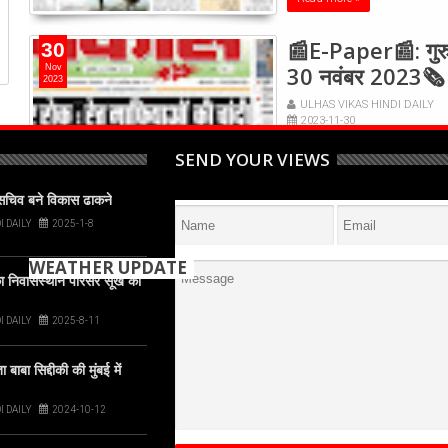
camera app or Google Lens, point it at
the code, and tap the web link popup
that appears on your screen
📰E-Paper📰: गुरु
30
30 नवंबर 2023🗞
Nov
2023
ULHAS VIKAS HINDI DAILY
2023-11-30
SEND YOUR VIEWS
Read more »
पसचिव बने विकास ढाकने
I DAILY
2025-1-8
View More About epaper
WEATHER UPDATE
 निवासस्थान परिसर सूखे की
I DAILY
2025-8-11
+
29
°
ाबा सिद्दीकी की मुंबई में
C
+
30°
+
27°
I DAILY
2024-10-12
Thane