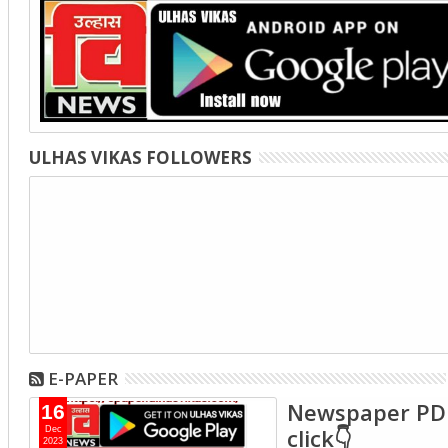
ULHAS VIKAS FOLLOWERS
E-PAPER
Newspaper PD
16
click👇
Dec
2023