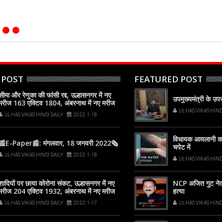
 POST
FEATURED POST
सीमा और रेणुका की फांसी रद्द, उल्हासनगर में नए
उपमुख्यमंत्री के उ
मरीज 163 एक्टिव 1804, अंबरनाथ में नए मरीज
97 एक्टिव 1358, कल्याण-डोंबिवली में नए मरीज
ULHAS VIKAS HIND
ULHAS VIKAS HINDI DAILY
2022-1-18
537
विधायक आयलानी का
📰E-Paper📰: मंगलवार, 18 जनवरी 2022🗞
चपेट में
ULHAS VIKAS HINDI DAILY
2022-1-18
ULHAS VIKAS HIND
शादियों पर छाया कोरोना संकट, उल्हासनगर में नए
NCP अजित गुट नेता ब
मरीज 204 एक्टिव 1932, अंबरनाथ में नए मरीज
हत्या
127 एक्टिव 1469, कल्याण-डोंबिवली में नए मरीज
ULHAS VIKAS HINDI DAILY
2022-1-17
ULHAS VIKAS HIND
706