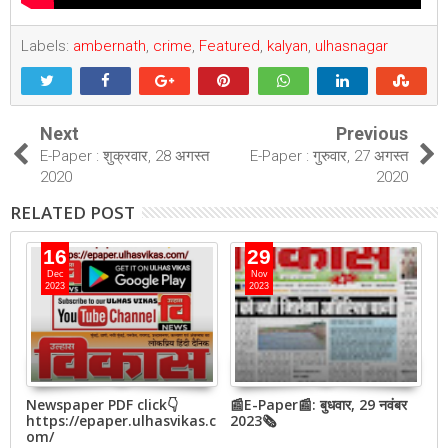
Labels:
ambernath
,
crime
,
Featured
,
kalyan
,
ulhasnagar
Next
Previous
E-Paper : शुक्रवार, 28 अगस्त
E-Paper : गुरुवार, 27 अगस्त
2020
2020
RELATED POST
16
29
Dec
Nov
2023
2023
Newspaper PDF click👇
📰E-Paper📰: बुधवार, 29 नवंबर
📰
गया
https://epaper.ulhasvikas.c
2023🗞
2
om/