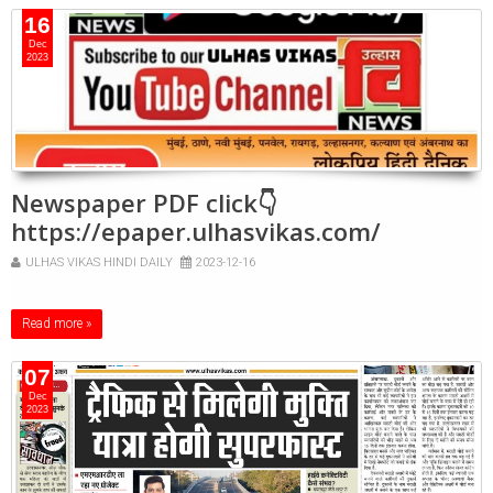
16
Dec
2023
Newspaper PDF click👇
https://epaper.ulhasvikas.com/
ULHAS VIKAS HINDI DAILY
2023-12-16
Read more »
07
Dec
2023