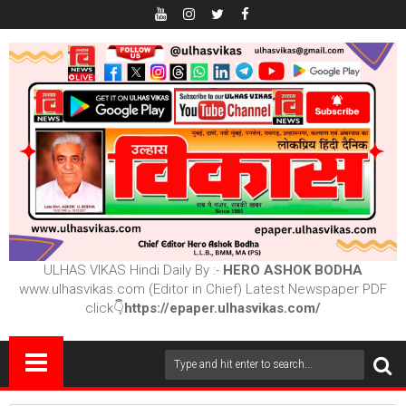
ULHAS VIKAS Hindi Daily By :-
HERO ASHOK BODHA
www.ulhasvikas.com (Editor in Chief) Latest Newspaper PDF
click👇
https://epaper.ulhasvikas.com/