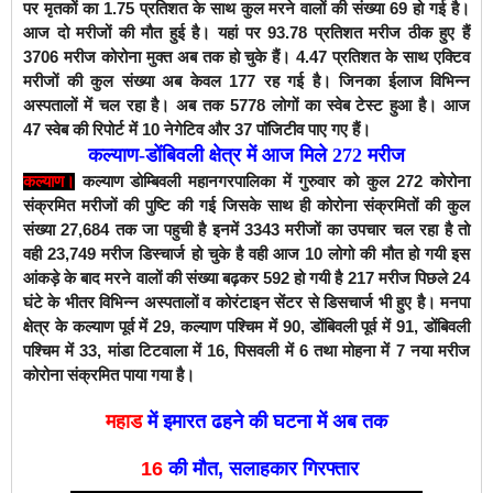
पर मृतकों का 1.75
प्रतिशत के साथ कुल मरने वालों की संख्या 69
हो गई है।
आज दो मरीजों की मौत हुई है।
यहां पर 93.78
प्रतिशत मरीज ठीक हुए हैं
3706
मरीज कोरोना मुक्त अब तक हो चुके हैं। 4.47
प्रतिशत के साथ एक्टिव
मरीजों की कुल संख्या अब केवल 177
रह गई है। जिनका ईलाज विभिन्न
अस्पतालों में चल रहा है। अब तक 5778
लोगों का स्वेब टेस्ट हुआ है। आज
47
स्वेब की रिपोर्ट में 10
नेगेटिव और 37
पाॅजिटीव पाए गए हैं।
कल्याण-डोंबिवली क्षेत्र में आज मिले
272
मरीज
कल्याण डोम्बिवली महानगरपालिका में गुरुवार को कुल 272 कोरोना
कल्याण।
संक्रमित मरीजों की पुष्टि की गई जिसके साथ ही कोरोना संक्रमितों की कुल
संख्या 27,684 तक जा पहुची है इनमें 3343 मरीजों का उपचार चल रहा है तो
वही 23,749 मरीज डिस्चार्ज हो चुके है वही आज 10 लोगो की मौत हो गयी इस
आंकड़े के बाद मरने वालों की संख्या बढ़कर 592 हो गयी है 217 मरीज पिछले 24
घंटे के भीतर विभिन्न अस्पतालों व कोरंटाइन सेंटर से डिसचार्ज भी हुए है।
मनपा
क्षेत्र के कल्याण पूर्व में 29, कल्याण पश्चिम में 90, डोंबिवली पूर्व में 91, डोंबिवली
पश्चिम में 33, मांडा टिटवाला में 16, पिसवली में 6 तथा मोहना में 7 नया मरीज
कोरोना संक्रमित पाया गया है।
महाड
में इमारत ढहने की घटना में अब तक
16
की मौत, सलाहकार गिरफ्तार