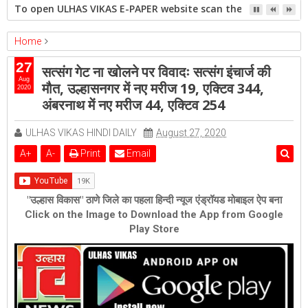
To open ULHAS VIKAS E-PAPER website scan the QR code open 
Home
ambernath
crime
Featured
kalyan
ulhasnagar
27
सत्संग गेट ना खोलने पर विवादः सत्संग इंचार्ज की
सत्संग गेट ना खोलने पर विवादः सत्संग इंचार्ज की मौत, उल्हासनगर में नए मरीज 19,
Aug
मौत, उल्हासनगर में नए मरीज 19, एक्टिव 344,
2020
एक्टिव 344, अंबरनाथ में नए मरीज 44, एक्टिव 254
अंबरनाथ में नए मरीज 44, एक्टिव 254
ULHAS VIKAS HINDI DAILY
August 27, 2020
A
+
A
-
Print
Email
"उल्हास विकास" ठाणे जिले का पहला हिन्दी न्यूज एंड्रॉयड मोबाइल ऐप बना
Click on the Image to Download the App from Google
Play Store