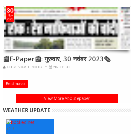
30
Nov
2023
📰E-Paper📰: गुरुवार, 30 नवंबर 2023🗞
ULHAS VIKAS HINDI DAILY
2023-11-30
Read more »
View More About epaper
WEATHER UPDATE
+
29