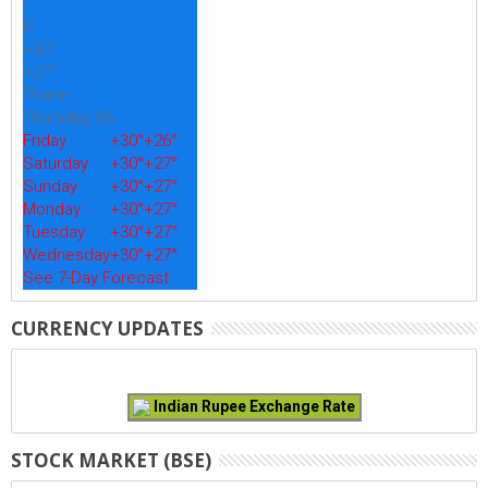
°
C
+
30°
+
27°
Thane
Thursday, 06
Friday
+
30°
+
26°
Saturday
+
30°
+
27°
Sunday
+
30°
+
27°
Monday
+
30°
+
27°
Tuesday
+
30°
+
27°
Wednesday
+
30°
+
27°
See 7-Day Forecast
CURRENCY UPDATES
Indian Rupee Exchange Rate
STOCK MARKET (BSE)