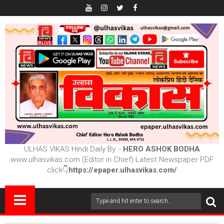
ULHAS VIKAS Hindi Daily By :-
HERO ASHOK BODHA
www.ulhasvikas.com (Editor in Chief) Latest Newspaper PDF
click👇
https://epaper.ulhasvikas.com/