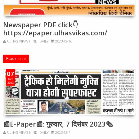
Newspaper PDF click👇
https://epaper.ulhasvikas.com/
ULHAS VIKAS HINDI DAILY
2023-12-16
Read more »
07
Dec
2023
📰E-Paper📰: गुरुवार, 7 दिसंबर 2023🗞
ULHAS VIKAS HINDI DAILY
2023-12-7