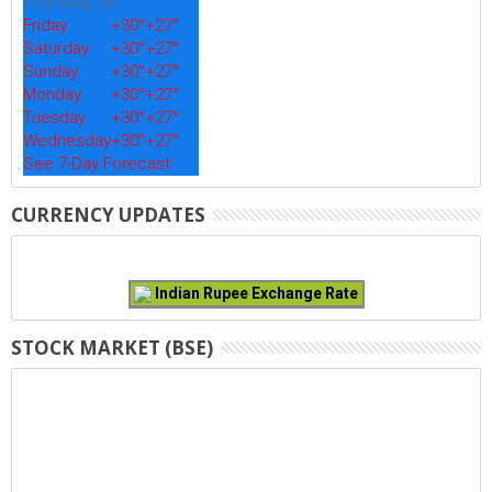
Thursday, 06
Friday
+
30°
+
27°
Saturday
+
30°
+
27°
Sunday
+
30°
+
27°
Monday
+
30°
+
27°
Tuesday
+
30°
+
27°
Wednesday
+
30°
+
27°
See 7-Day Forecast
CURRENCY UPDATES
Indian Rupee Exchange Rate
STOCK MARKET (BSE)