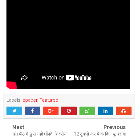
Labels:
epaper
,
Featured
Next
Previous
'हम पीठ में छुरा नहीं घोंपते'-शिवसेना,
12 टुकड़े कर फेंक दिए, यूं धराया