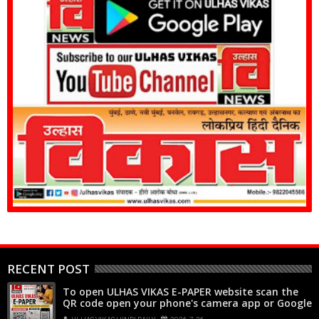
RECENT POST
To open ULHAS VIKAS E-PAPER website scan the
QR code open your phone's camera app or Google
Lens, point it at the code, and tap the web link