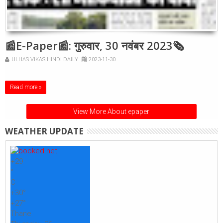
📰E-Paper📰: गुरुवार, 30 नवंबर 2023🗞
ULHAS VIKAS HINDI DAILY
2023-11-30
Read more »
View More About epaper
WEATHER UPDATE
+
29
°
C
+
30°
+
27°
Thane