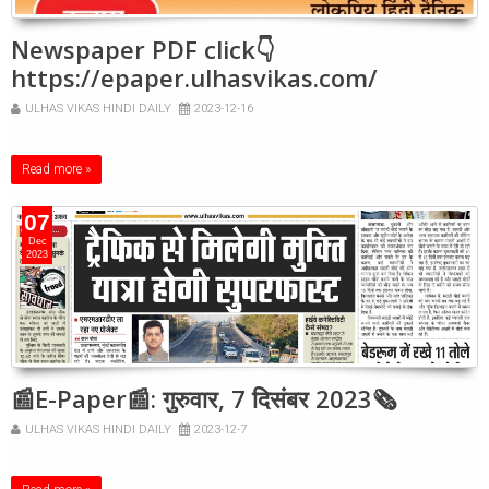
Newspaper PDF click👇
https://epaper.ulhasvikas.com/
ULHAS VIKAS HINDI DAILY
2023-12-16
Read more »
07
Dec
2023
📰E-Paper📰: गुरुवार, 7 दिसंबर 2023🗞
ULHAS VIKAS HINDI DAILY
2023-12-7