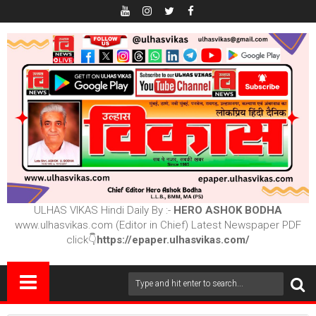
ULHAS VIKAS Hindi Daily By :-
HERO ASHOK BODHA
www.ulhasvikas.com (Editor in Chief) Latest Newspaper PDF
click👇
https://epaper.ulhasvikas.com/