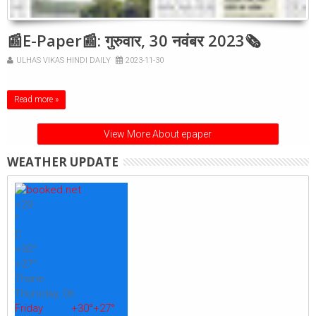
📰E-Paper📰: गुरुवार, 30 नवंबर 2023🗞
ULHAS VIKAS HINDI DAILY
2023-11-30
Read more »
View More About epaper
WEATHER UPDATE
+
29
°
C
+
30°
+
27°
Thane
Thursday, 06
Friday
+
30°
+
27°