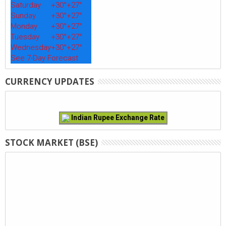
Saturday
+
30°
+
27°
Sunday
+
30°
+
27°
Monday
+
30°
+
27°
Tuesday
+
30°
+
27°
Wednesday
+
30°
+
27°
See 7-Day Forecast
CURRENCY UPDATES
Indian Rupee Exchange Rate
STOCK MARKET (BSE)