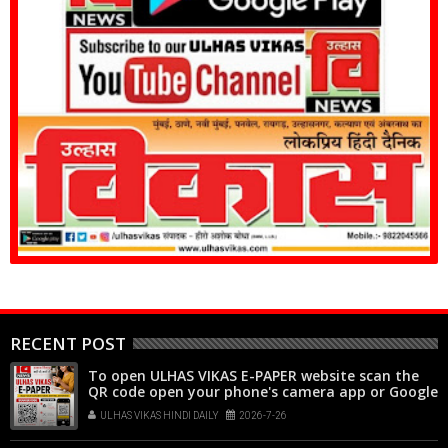
RECENT POST
To open ULHAS VIKAS E-PAPER website scan the
QR code open your phone's camera app or Google
Lens, point it at the code, and tap the web link
ULHAS VIKAS HINDI DAILY
2026-7-26
popup that appears on your screen