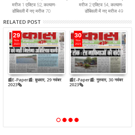
मरीज 1 एक्टिव 52, कल्याण-
मरीज 2 एक्टिव 54, कल्याण-
डोंबिवली में नए मरीज 70
डोंबिवली में नए मरीज 49
RELATED POST
29
30
Nov
Nov
2023
2023
📰E-Paper📰: बुधवार, 29 नवंबर
📰E-Paper📰: गुरुवार, 30 नवंबर
📰
QR
2023🗞
2023🗞
2
,