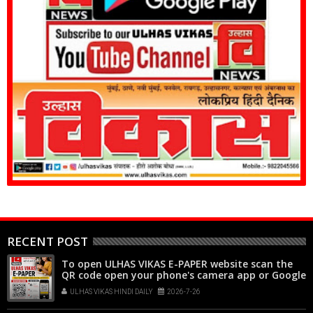
RECENT POST
To open ULHAS VIKAS E-PAPER website scan the
QR code open your phone's camera app or Google
Lens, point it at the code, and tap the web link
ULHAS VIKAS HINDI DAILY
2026-7-26
popup that appears on your screen