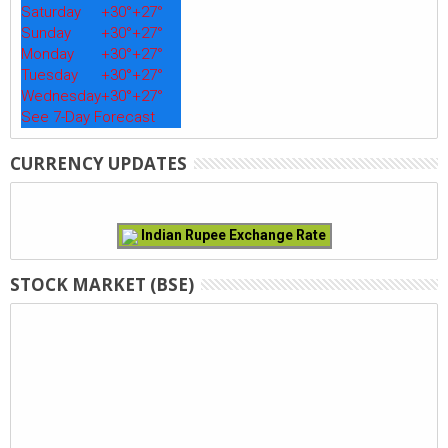
Saturday
+
30°
+
27°
Sunday
+
30°
+
27°
Monday
+
30°
+
27°
Tuesday
+
30°
+
27°
Wednesday
+
30°
+
27°
See 7-Day Forecast
CURRENCY UPDATES
Indian Rupee Exchange Rate
STOCK MARKET (BSE)