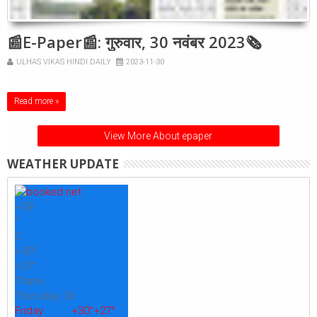
📰E-Paper📰: गुरुवार, 30 नवंबर 2023🗞
ULHAS VIKAS HINDI DAILY
2023-11-30
Read more »
View More About epaper
WEATHER UPDATE
+
29
°
C
+
30°
+
27°
Thane
Thursday, 06
Friday
+
30°
+
27°