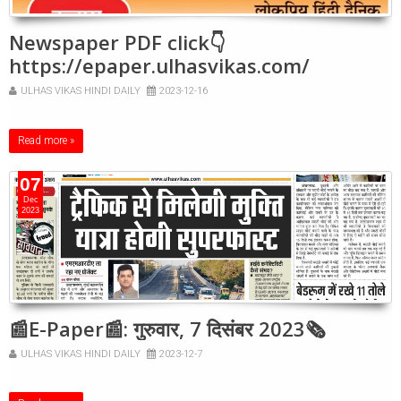
Newspaper PDF click👇
https://epaper.ulhasvikas.com/
ULHAS VIKAS HINDI DAILY
2023-12-16
Read more »
07
Dec
2023
📰E-Paper📰: गुरुवार, 7 दिसंबर 2023🗞
ULHAS VIKAS HINDI DAILY
2023-12-7