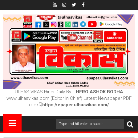
ULHAS VIKAS Hindi Daily By :-
HERO ASHOK BODHA
www.ulhasvikas.com (Editor in Chief) Latest Newspaper PDF
click👇
https://epaper.ulhasvikas.com/