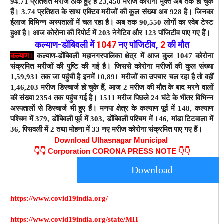
94.71 प्रतिशत मरीज ठीक हुए हैं 23,450 मरीज कोरोना मुक्त अब तक हो चुके
हैं। 3.74 प्रतिशत के साथ एक्टिव मरीजों की कुल संख्या अब 928 है। जिनका
ईलाज विभिन्न अस्पतालों में चल रहा है। अब तक 90,550
लोगों का स्वेब टेस्ट
हुआ है। आज कोरोना की रिपोर्ट में 203 नेगेटिव और 123 पाॅजिटीव पाए गए हैं।
कल्याण-डोंबिवली
में
1047
नए
पाॅजिटीव
,
2
की मौत
कल्याण।
कल्याण-डोंबिवली महानगरपालिका क्षेत्र में आज कुल 1047 कोरोना
संक्रमित मरीजों की पुष्टि की गई है। जिससे कोरोना मरीजों की कुल संख्या
1,59,931 तक जा पहुंची है इनमें 10,891 मरीजों का उपचार चल रहा है तो वहीं
1,46,203 मरीज डिस्चार्ज हो चुके हैं,
आज 2 मरीज की मौत के बाद
मरने वालों
की संख्या 2354 तक पहुंच गई है। 1511 मरीज पिछले 24 घंटे के भीतर विभिन्न
अस्पतालों से डिस्चार्ज भी हुए हैं। मनपा क्षेत्र के कल्याण पूर्व में 148, कल्याण
पश्चिम में 379, डोंबिवली पूर्व में 303, डोंबिवली पश्चिम में 146, मांडा टिटवाला में
36, पिसवली में 2 तथा मोहना में 33 नए मरीज कोरोना संक्रमित पाए गए हैं।
Download Ulhasnagar Municipal
👇👇
Corporation CORONA PRESS NOTE 👇👇
Download
https://www.covid19india.org/
https://www.covid19india.org/state/MH