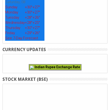
Saturday, 08
Sunday
+
30°
+
27°
Monday
+
30°
+
27°
Tuesday
+
28°
+
26°
Wednesday
+
28°
+
25°
Thursday
+
30°
+
27°
Friday
+
29°
+
26°
See 7-Day Forecast
CURRENCY UPDATES
Indian Rupee Exchange Rate
STOCK MARKET (BSE)