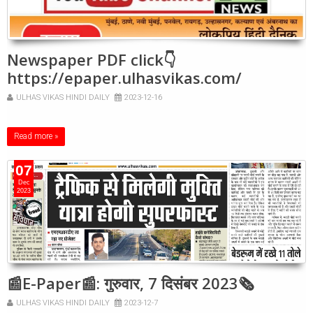
Newspaper PDF click👇
https://epaper.ulhasvikas.com/
ULHAS VIKAS HINDI DAILY
2023-12-16
Read more »
07
Dec
2023
📰E-Paper📰: गुरुवार, 7 दिसंबर 2023🗞
ULHAS VIKAS HINDI DAILY
2023-12-7