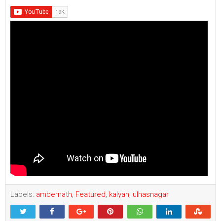
Labels:
ambernath
,
Featured
,
kalyan
,
ulhasnagar