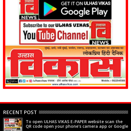
RECENT POST
To open ULHAS VIKAS E-PAPER website scan the
QR code open your phone's camera app or Google
Lens, point it at the code, and tap the web link