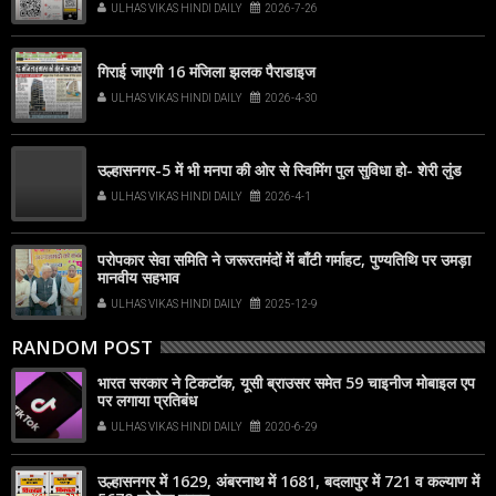
ULHAS VIKAS HINDI DAILY
2026-7-26
popup that appears on your screen
गिराई जाएगी 16 मंजिला झलक पैराडाइज
ULHAS VIKAS HINDI DAILY
2026-4-30
उल्हासनगर-5 में भी मनपा की ओर से स्विमिंग पुल सुविधा हो- शेरी लुंड
ULHAS VIKAS HINDI DAILY
2026-4-1
परोपकार सेवा समिति ने जरूरतमंदों में बाँटी गर्माहट, पुण्यतिथि पर उमड़ा
मानवीय सहभाव
ULHAS VIKAS HINDI DAILY
2025-12-9
RANDOM POST
भारत सरकार ने टिकटॉक, यूसी ब्राउसर समेत 59 चाइनीज मोबाइल एप
पर लगाया प्रतिबंध
ULHAS VIKAS HINDI DAILY
2020-6-29
उल्हासनगर में 1629, अंबरनाथ में 1681, बदलापुर में 721 व कल्याण में