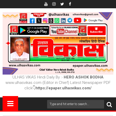
ULHAS VIKAS Hindi Daily By :-
HERO ASHOK BODHA
www.ulhasvikas.com (Editor in Chief) Latest Newspaper PDF
click👇
https://epaper.ulhasvikas.com/