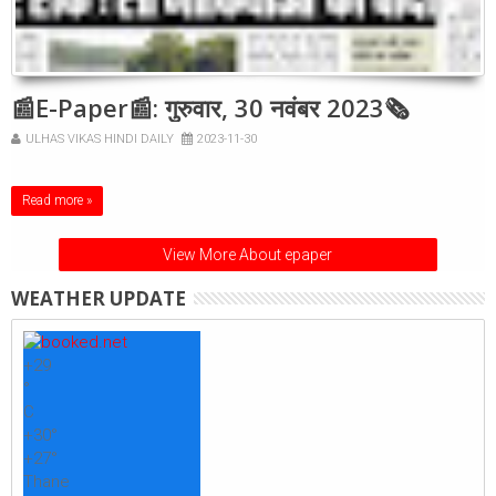
📰E-Paper📰: गुरुवार, 30 नवंबर 2023🗞
ULHAS VIKAS HINDI DAILY
2023-11-30
Read more »
View More About epaper
WEATHER UPDATE
+
29
°
C
+
30°
+
27°
Thane