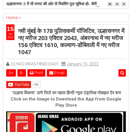
उल्हासनगर-5 में भी मनपा की ओर से स्विमिंग पुल सुविधा हो- शेरी लुंड
Home
ambernath
Featured
kalyan
ulhasnagar
15
नवी मुंबई के 178 पुलिसकर्मी पॉजिटिव, उल्हासनगर में
नवी मुंबई के 178 पुलिसकर्मी पॉजिटिव, उल्हासनगर में नए मरीज 203 एक्टिव 2043,
Jan
नए मरीज 203 एक्टिव 2043, अंबरनाथ में नए मरीज
2022
अंबरनाथ में नए मरीज 156 एक्टिव 1610, कल्याण-डोंबिवली में नए मरीज 1047
156 एक्टिव 1610, कल्याण-डोंबिवली में नए मरीज
1047
ULHAS VIKAS HINDI DAILY
January 15, 2022
A
+
A
-
Print
Email
"उल्हास विकास" ठाणे जिले का पहला हिन्दी न्यूज एंड्रॉयड मोबाइल ऐप बना
Click on the Image to Download the App from Google
Play Store