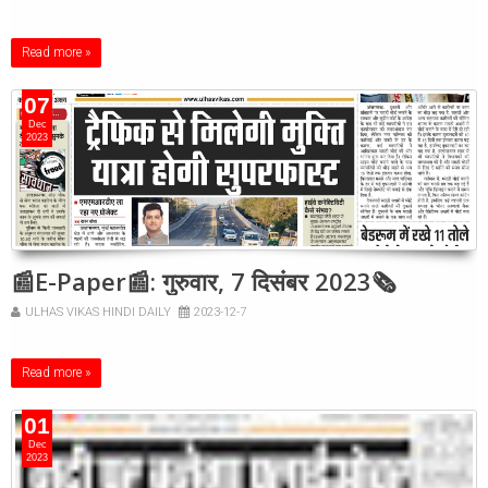
Read more »
07
Dec
2023
📰E-Paper📰: गुरुवार, 7 दिसंबर 2023🗞
ULHAS VIKAS HINDI DAILY
2023-12-7
Read more »
01
Dec
2023