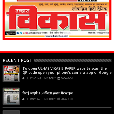
RECENT POST
To open ULHAS VIKAS E-PAPER website scan the
QR code open your phone's camera app or Google
Lens, point it at the code, and tap the web link
ULHAS VIKAS HINDI DAILY
2026-7-26
popup that appears on your screen
गिराई जाएगी 16 मंजिला झलक पैराडाइज
ULHAS VIKAS HINDI DAILY
2026-4-30