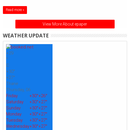
Read more »
View More About epaper
WEATHER UPDATE
+
29
°
C
+
30°
+
27°
Thane
Thursday, 06
Friday
+
30°
+
26°
Saturday
+
30°
+
27°
Sunday
+
30°
+
27°
Monday
+
30°
+
27°
Tuesday
+
30°
+
27°
Wednesday
+
30°
+
27°