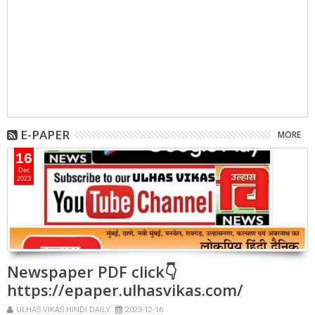
E-PAPER
MORE
16
Dec
2023
Newspaper PDF click👇
https://epaper.ulhasvikas.com/
ULHAS VIKAS HINDI DAILY
2023-12-16