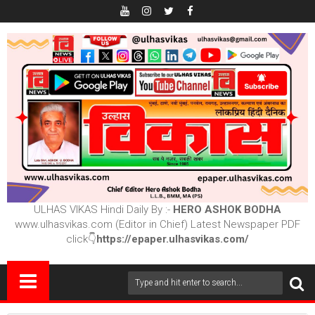
ULHAS VIKAS Hindi Daily By :-
HERO ASHOK BODHA
www.ulhasvikas.com (Editor in Chief) Latest Newspaper PDF
click👇
https://epaper.ulhasvikas.com/