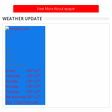
View More About epaper
WEATHER UPDATE
+
29
°
C
+
30°
+
27°
Thane
Thursday, 06
Friday
+
30°
+
27°
Saturday
+
30°
+
27°
Sunday
+
30°
+
27°
Monday
+
30°
+
27°
Tuesday
+
30°
+
27°
Wednesday
+
30°
+
27°
See 7-Day Forecast