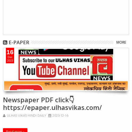
E-PAPER
MORE
16
Dec
2023
Newspaper PDF click👇
https://epaper.ulhasvikas.com/
ULHAS VIKAS HINDI DAILY
2023-12-16