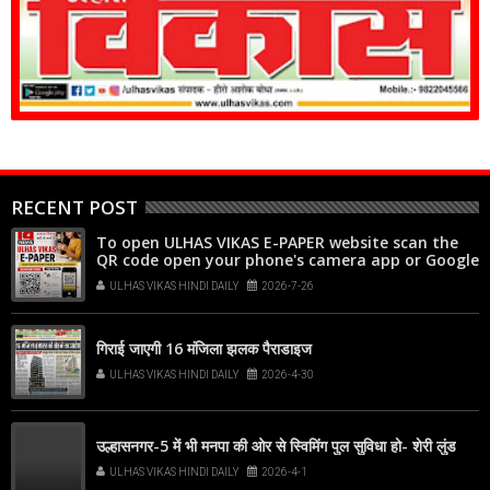
RECENT POST
To open ULHAS VIKAS E-PAPER website scan the
QR code open your phone's camera app or Google
Lens, point it at the code, and tap the web link
ULHAS VIKAS HINDI DAILY
2026-7-26
popup that appears on your screen
गिराई जाएगी 16 मंजिला झलक पैराडाइज
ULHAS VIKAS HINDI DAILY
2026-4-30
उल्हासनगर-5 में भी मनपा की ओर से स्विमिंग पुल सुविधा हो- शेरी लुंड
ULHAS VIKAS HINDI DAILY
2026-4-1