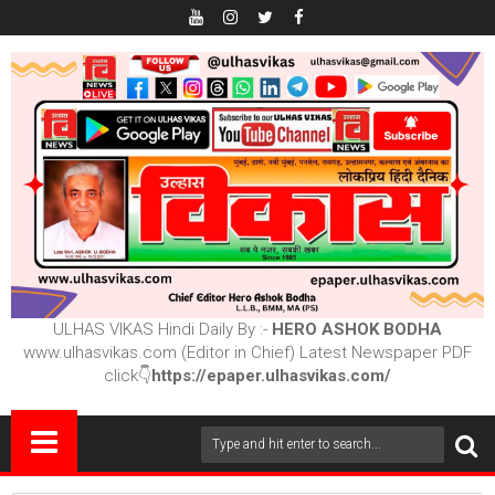
ULHAS VIKAS Hindi Daily By :-
HERO ASHOK BODHA
www.ulhasvikas.com (Editor in Chief) Latest Newspaper PDF
click👇
https://epaper.ulhasvikas.com/