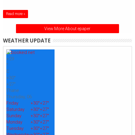
Read more »
View More About epaper
WEATHER UPDATE
+
29
°
C
+
30°
+
27°
Thane
Thursday, 06
Friday
+
30°
+
27°
Saturday
+
30°
+
27°
Sunday
+
30°
+
27°
Monday
+
30°
+
27°
Tuesday
+
30°
+
27°
Wednesday
+
30°
+
27°