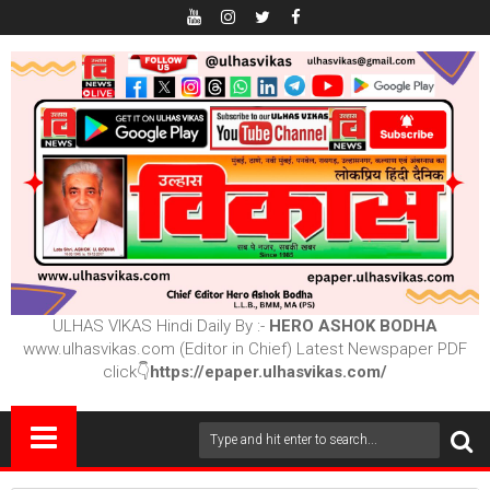
ULHAS VIKAS Hindi Daily By :-
HERO ASHOK BODHA
www.ulhasvikas.com (Editor in Chief) Latest Newspaper PDF
click👇
https://epaper.ulhasvikas.com/