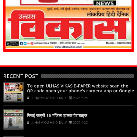
RECENT POST
To open ULHAS VIKAS E-PAPER website scan the
QR code open your phone's camera app or Google
Lens, point it at the code, and tap the web link
ULHAS VIKAS HINDI DAILY
2026-7-26
popup that appears on your screen
गिराई जाएगी 16 मंजिला झलक पैराडाइज
ULHAS VIKAS HINDI DAILY
2026-4-30