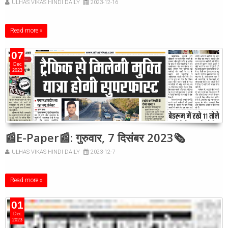
ULHAS VIKAS HINDI DAILY
2023-12-16
Read more »
07
Dec
2023
📰E-Paper📰: गुरुवार, 7 दिसंबर 2023🗞
ULHAS VIKAS HINDI DAILY
2023-12-7
Read more »
01
Dec
2023