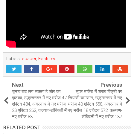
Labels:
epaper
,
Featured
Next
Previous
चुनाव बाद लग सकता है जोर का
सुपर मार्केट में शराब बिक्री पर
झटका, उल्हासनगर में नए मरीज 47
सियासी घमासान, उल्हासनगर में नए
एक्टिव 484, अंबरनाथ में नए मरीज
मरीज 43 एक्टिव 558, अंबरनाथ में
23 एक्टिव 262, कल्याण-डोंबिवली में
नए मरीज 18 एक्टिव 572, कल्याण-
नए मरीज 83
डोंबिवली में नए मरीज 137
RELATED POST