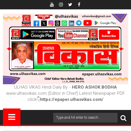
ULHAS VIKAS Hindi Daily By :-
HERO ASHOK BODHA
www.ulhasvikas.com (Editor in Chief) Latest Newspaper PDF
click👇
https://epaper.ulhasvikas.com/