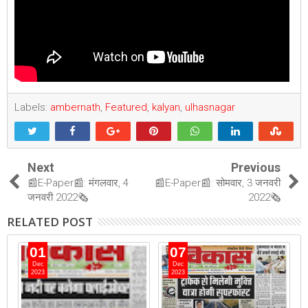
Labels:
ambernath
,
Featured
,
kalyan
,
ulhasnagar
Next
Previous
📰E-Paper📰: मंगलवार, 4
📰E-Paper📰: सोमवार, 3 जनवरी
जनवरी 2022🗞
2022🗞
RELATED POST
01
07
Dec
Dec
2023
2023