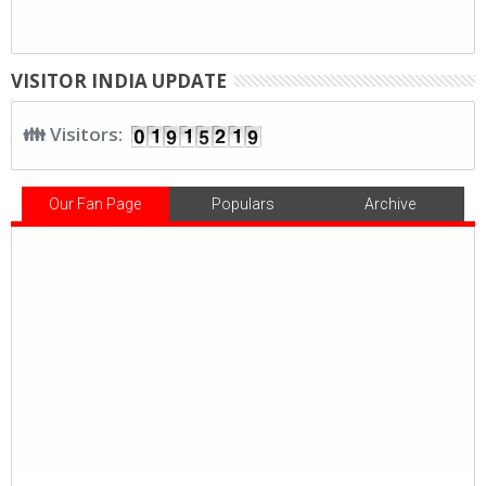
VISITOR INDIA UPDATE
👪 Visitors:
Our Fan Page
Populars
Archive