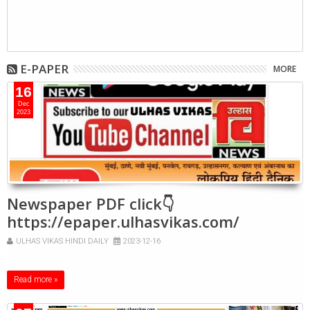
E-PAPER
MORE
16
Dec
2023
Newspaper PDF click👇
https://epaper.ulhasvikas.com/
ULHAS VIKAS HINDI DAILY
2023-12-16
Read more »