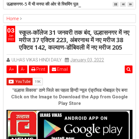
उल्हासनगर-5 में भी मनपा की ओर से स्विमिंग पुल सुविधा हो- शेरी लुंड
Home
ambernath
Featured
kalyan
ulhasnagar
03
स्कूल-काॅलेज 31 जनवरी तक बंद, उल्हासनगर में नए
स्कूल-काॅलेज 31 जनवरी तक बंद, उल्हासनगर में नए मरीज 37 एक्टिव 223, अंबरनाथ
Jan
मरीज 37 एक्टिव 223, अंबरनाथ में नए मरीज 38
2022
में नए मरीज 38 एक्टिव 142, कल्याण-डोंबिवली में नए मरीज 205
एक्टिव 142, कल्याण-डोंबिवली में नए मरीज 205
ULHAS VIKAS HINDI DAILY
January 03, 2022
A
+
A
-
Print
Email
"उल्हास विकास" ठाणे जिले का पहला हिन्दी न्यूज एंड्रॉयड मोबाइल ऐप बना
Click on the Image to Download the App from Google
Play Store