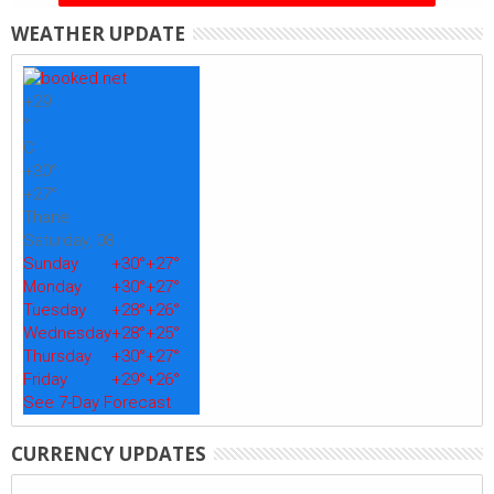
WEATHER UPDATE
+
29
°
C
+
30°
+
27°
Thane
Saturday, 08
Sunday
+
30°
+
27°
Monday
+
30°
+
27°
Tuesday
+
28°
+
26°
Wednesday
+
28°
+
25°
Thursday
+
30°
+
27°
Friday
+
29°
+
26°
See 7-Day Forecast
CURRENCY UPDATES