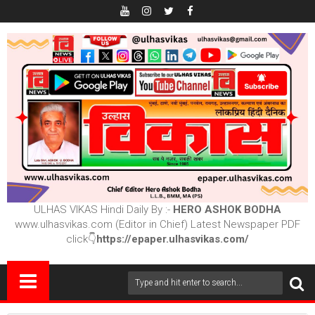
ULHAS VIKAS Hindi Daily By :-
HERO ASHOK BODHA
www.ulhasvikas.com (Editor in Chief) Latest Newspaper PDF
click👇
https://epaper.ulhasvikas.com/