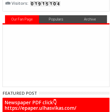
👪 Visitors:
Our Fan Page
Populars
Archive
FEATURED POST
Newspaper PDF click👇
https://epaper.ulhasvikas.com/