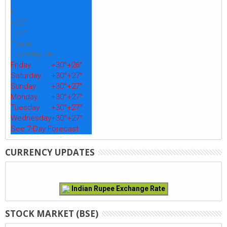
°
C
+
30°
+
27°
Thane
Thursday, 06
Friday
+
30°
+
26°
Saturday
+
30°
+
27°
Sunday
+
30°
+
27°
Monday
+
30°
+
27°
Tuesday
+
30°
+
27°
Wednesday
+
30°
+
27°
See 7-Day Forecast
CURRENCY UPDATES
Indian Rupee Exchange Rate
STOCK MARKET (BSE)