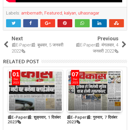
Labels:
ambernath
,
Featured
,
kalyan
,
ulhasnagar
Next
Previous
📰E-Paper📰: बुधवार, 5 जनवरी
📰E-Paper📰: मंगलवार, 4
2022🗞
जनवरी 2022🗞
RELATED POST
01
07
Dec
Dec
2023
2023
📰E-Paper📰: शुक्रवार, 1 दिसंबर
📰E-Paper📰: गुरुवार, 7 दिसंबर
N
2023🗞
2023🗞
h
o