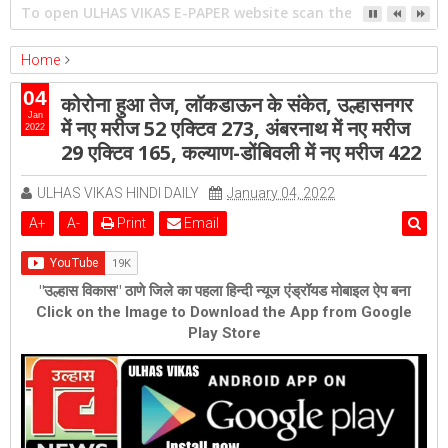
गिराई जाएगी 16 मंजिला झलक पैराडाइज
Home
ambernath
Featured
kalyan
ulhasnagar
04
कोरोना हुआ तेज, लाॅकडाऊन के संकेत, उल्हासनगर
कोरोना हुआ तेज, लाॅकडाऊन के संकेत, उल्हासनगर में नए मरीज 52 एक्टिव 273,
Jan
में नए मरीज 52 एक्टिव 273, अंबरनाथ में नए मरीज
2022
अंबरनाथ में नए मरीज 29 एक्टिव 165, कल्याण-डोंबिवली में नए मरीज 422
29 एक्टिव 165, कल्याण-डोंबिवली में नए मरीज 422
ULHAS VIKAS HINDI DAILY
January 04, 2022
A
+
A
-
Print
Email
"उल्हास विकास" ठाणे जिले का पहला हिन्दी न्यूज एंड्रॉयड मोबाइल ऐप बना
Click on the Image to Download the App from Google
Play Store