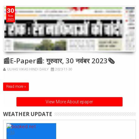
30
Nov
2023
📰E-Paper📰: गुरुवार, 30 नवंबर 2023🗞
ULHAS VIKAS HINDI DAILY
2023-11-30
Read more »
View More About epaper
WEATHER UPDATE
+
29