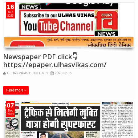
16
Dec
2023
Newspaper PDF click👇
https://epaper.ulhasvikas.com/
ULHAS VIKAS HINDI DAILY
2023-12-16
Read more »
07
Dec
2023