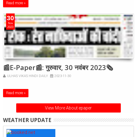
Read more »
30
Nov
2023
📰E-Paper📰: गुरुवार, 30 नवंबर 2023🗞
ULHAS VIKAS HINDI DAILY
2023-11-30
Read more »
View More About epaper
WEATHER UPDATE