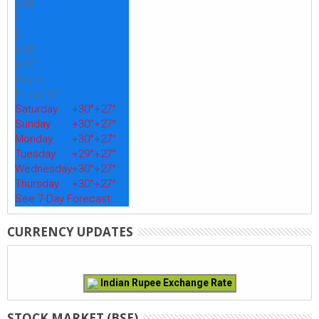
+
30
°
C
+
30°
+
27°
Thane
Friday, 07
Saturday
+
30°
+
27°
Sunday
+
30°
+
27°
Monday
+
30°
+
27°
Tuesday
+
29°
+
27°
Wednesday
+
30°
+
27°
Thursday
+
30°
+
27°
See 7-Day Forecast
CURRENCY UPDATES
Indian Rupee Exchange Rate
STOCK MARKET (BSE)