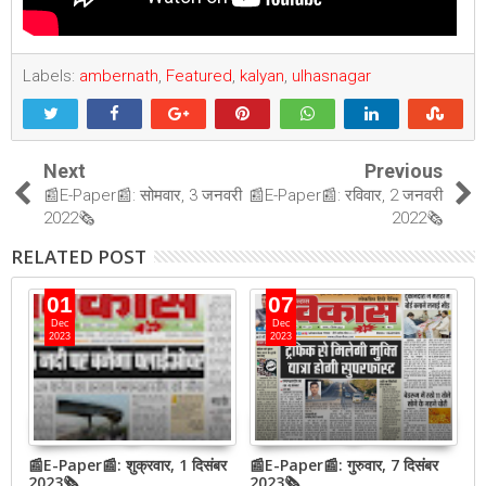
Labels:
ambernath
,
Featured
,
kalyan
,
ulhasnagar
Next
Previous
📰E-Paper📰: सोमवार, 3 जनवरी
📰E-Paper📰: रविवार, 2 जनवरी
2022🗞
2022🗞
RELATED POST
01
07
Dec
Dec
2023
2023
📰E-Paper📰: शुक्रवार, 1 दिसंबर
📰E-Paper📰: गुरुवार, 7 दिसंबर
📰
2023🗞
2023🗞
2