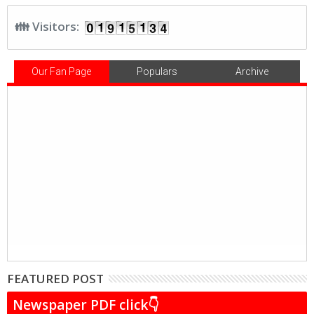
👪 Visitors:
Our Fan Page
Populars
Archive
FEATURED POST
Newspaper PDF click👇