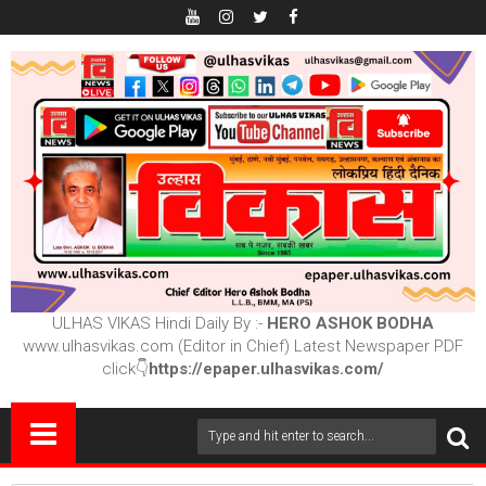
ULHAS VIKAS Hindi Daily By :-
HERO ASHOK BODHA
www.ulhasvikas.com (Editor in Chief) Latest Newspaper PDF
click👇
https://epaper.ulhasvikas.com/