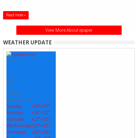
Read more »
View More About epaper
WEATHER UPDATE
+
29
°
C
+
30°
+
27°
Thane
Saturday, 08
Sunday
+
30°
+
27°
Monday
+
30°
+
27°
Tuesday
+
27°
+
25°
Wednesday
+
27°
+
25°
Thursday
+
30°
+
26°