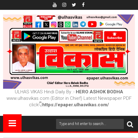
ULHAS VIKAS Hindi Daily By :-
HERO ASHOK BODHA
www.ulhasvikas.com (Editor in Chief) Latest Newspaper PDF
click👇
https://epaper.ulhasvikas.com/