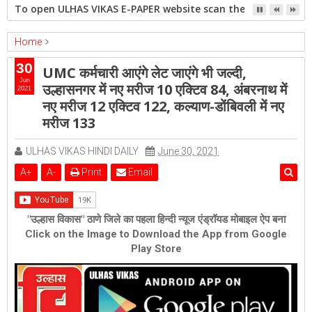
To open ULHAS VIKAS E-PAPER website scan the QR code open 
Home
ambernath
Featured
kalyan
ulhasnagar
30
UMC कर्मचारी आएंगे लेट जाएंगे भी जल्दी,
UMC कर्मचारी आएंगे लेट जाएंगे भी जल्दी, उल्हासनगर में नए मरीज 10 एक्टिव 84,
Jun
उल्हासनगर में नए मरीज 10 एक्टिव 84, अंबरनाथ में
2021
अंबरनाथ में नए मरीज 12 एक्टिव 122, कल्याण-डोंबिवली में नए मरीज 133
नए मरीज 12 एक्टिव 122, कल्याण-डोंबिवली में नए
मरीज 133
ULHAS VIKAS HINDI DAILY
June 30, 2021
A
+
A
-
Print
Email
"उल्हास विकास" ठाणे जिले का पहला हिन्दी न्यूज एंड्रॉयड मोबाइल ऐप बना
Click on the Image to Download the App from Google
Play Store