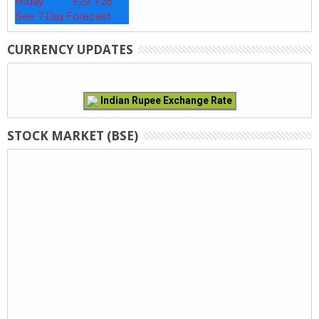
Friday
+
29°
+
26°
See 7-Day Forecast
CURRENCY UPDATES
Indian Rupee Exchange Rate
STOCK MARKET (BSE)