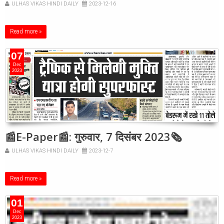
ULHAS VIKAS HINDI DAILY
2023-12-16
Read more »
07
Dec
2023
📰E-Paper📰: गुरुवार, 7 दिसंबर 2023🗞
ULHAS VIKAS HINDI DAILY
2023-12-7
Read more »
01
Dec
2023