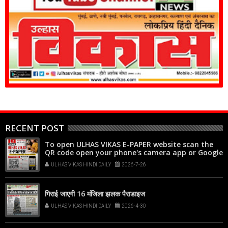
RECENT POST
To open ULHAS VIKAS E-PAPER website scan the
QR code open your phone's camera app or Google
Lens, point it at the code, and tap the web link
ULHAS VIKAS HINDI DAILY
2026-7-26
popup that appears on your screen
गिराई जाएगी 16 मंजिला झलक पैराडाइज
ULHAS VIKAS HINDI DAILY
2026-4-30