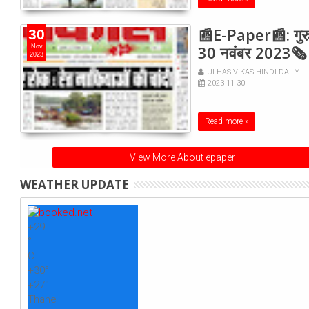
📰E-Paper📰: गुरु
30
30 नवंबर 2023🗞
Nov
2023
ULHAS VIKAS HINDI DAILY
2023-11-30
Read more »
View More About epaper
WEATHER UPDATE
+
29
°
C
+
30°
+
27°
Thane