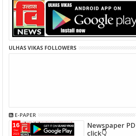
ULHAS VIKAS FOLLOWERS
E-PAPER
Newspaper PD
16
click👇
Dec
2023