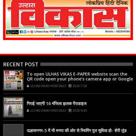
RECENT POST
To open ULHAS VIKAS E-PAPER website scan the
QR code open your phone's camera app or Google
Lens, point it at the code, and tap the web link
ULHAS VIKAS HINDI DAILY
2026-7-26
popup that appears on your screen
गिराई जाएगी 16 मंजिला झलक पैराडाइज
ULHAS VIKAS HINDI DAILY
2026-4-30
उल्हासनगर-5 में भी मनपा की ओर से स्विमिंग पुल सुविधा हो- शेरी लुंड