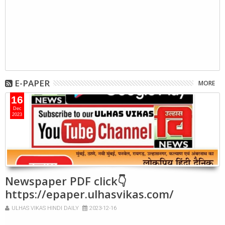
E-PAPER
MORE
16
Dec
2023
Newspaper PDF click👇
https://epaper.ulhasvikas.com/
ULHAS VIKAS HINDI DAILY
2023-12-16