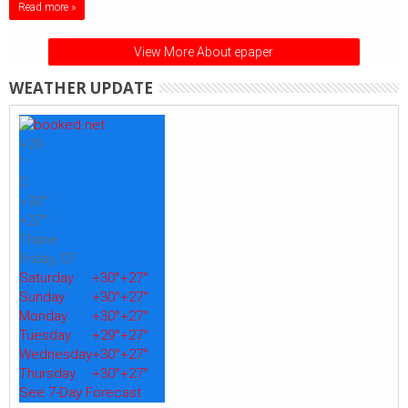
Read more »
View More About epaper
WEATHER UPDATE
+
29
°
C
+
30°
+
27°
Thane
Friday, 07
Saturday
+
30°
+
27°
Sunday
+
30°
+
27°
Monday
+
30°
+
27°
Tuesday
+
29°
+
27°
Wednesday
+
30°
+
27°
Thursday
+
30°
+
27°
See 7-Day Forecast