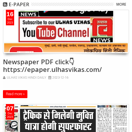
E-PAPER
MORE
16
Dec
2023
Newspaper PDF click👇
https://epaper.ulhasvikas.com/
ULHAS VIKAS HINDI DAILY
2023-12-16
Read more »
07
Dec
2023