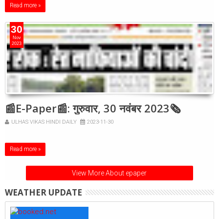
Read more »
30
Nov
2023
📰E-Paper📰: गुरुवार, 30 नवंबर 2023🗞
ULHAS VIKAS HINDI DAILY
2023-11-30
Read more »
View More About epaper
WEATHER UPDATE