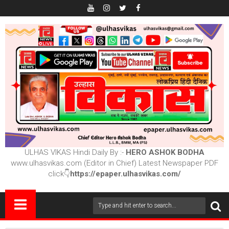
ULHAS VIKAS Hindi Daily By :-
HERO ASHOK BODHA
www.ulhasvikas.com (Editor in Chief) Latest Newspaper PDF
click👇
https://epaper.ulhasvikas.com/