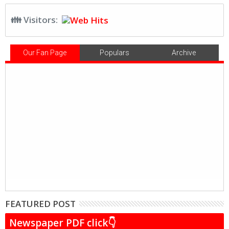
👪 Visitors:
Our Fan Page
Populars
Archive
FEATURED POST
Newspaper PDF click👇