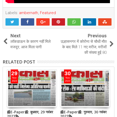
Labels:
ambernath
,
Featured
Next
Previous
लाॅकडाऊन के कारण नहीं मिले
उल्हासनगर में कोरोना से चौथी मौत
मजदूर, आज मिला पानी
के बाद मिले 11 नए मरीज, मरीजों
की संख्या हुई 80
RELATED POST
29
30
Nov
Nov
2023
2023
📰E-Paper📰: बुधवार, 29 नवंबर
📰E-Paper📰: गुरुवार, 30 नवंबर
📰
QR
2023🗞
2023🗞
2