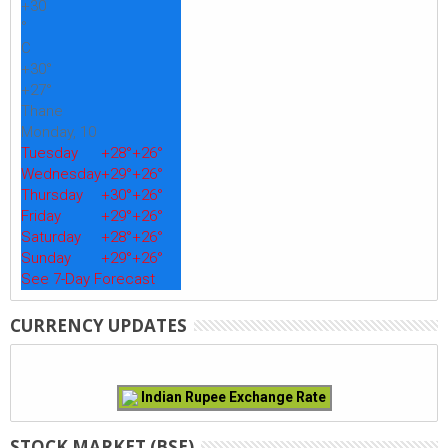
+
30
°
C
+
30°
+
27°
Thane
Monday, 10
Tuesday
+
28°
+
26°
Wednesday
+
29°
+
26°
Thursday
+
30°
+
26°
Friday
+
29°
+
26°
Saturday
+
28°
+
26°
Sunday
+
29°
+
26°
See 7-Day Forecast
CURRENCY UPDATES
Indian Rupee Exchange Rate
STOCK MARKET (BSE)