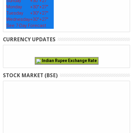
Sunday
+
30°
+
27°
Monday
+
30°
+
27°
Tuesday
+
30°
+
27°
Wednesday
+
30°
+
27°
See 7-Day Forecast
CURRENCY UPDATES
Indian Rupee Exchange Rate
STOCK MARKET (BSE)