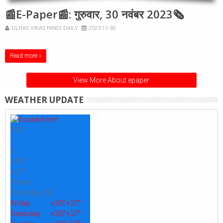
📰E-Paper📰: गुरुवार, 30 नवंबर 2023🗞
ULHAS VIKAS HINDI DAILY
2023-11-30
Read more »
View More About epaper
WEATHER UPDATE
+
29
°
C
+
30°
+
27°
Thane
Thursday, 06
Friday
+
30°
+
27°
Saturday
+
30°
+
27°