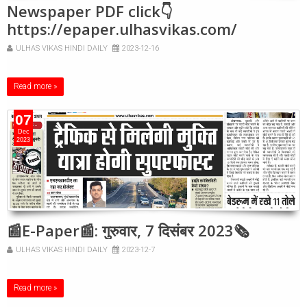
Newspaper PDF click👇
https://epaper.ulhasvikas.com/
ULHAS VIKAS HINDI DAILY
2023-12-16
Read more »
07
Dec
2023
📰E-Paper📰: गुरुवार, 7 दिसंबर 2023🗞
ULHAS VIKAS HINDI DAILY
2023-12-7
Read more »