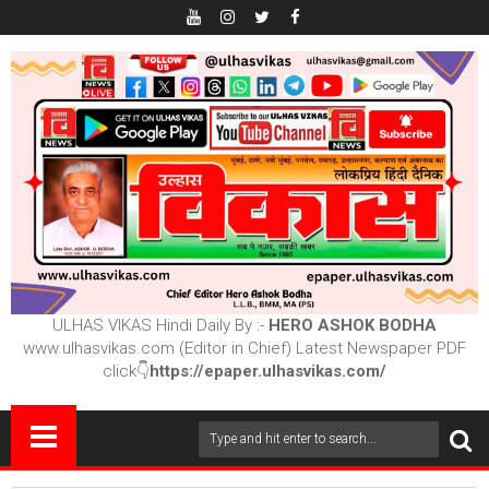
ULHAS VIKAS Hindi Daily By :-
HERO ASHOK BODHA
www.ulhasvikas.com (Editor in Chief) Latest Newspaper PDF
click👇
https://epaper.ulhasvikas.com/