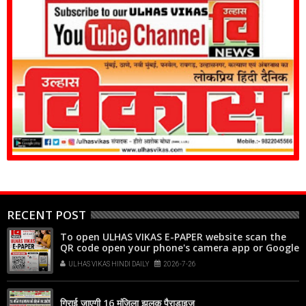
RECENT POST
To open ULHAS VIKAS E-PAPER website scan the
QR code open your phone's camera app or Google
Lens, point it at the code, and tap the web link
ULHAS VIKAS HINDI DAILY
2026-7-26
popup that appears on your screen
गिराई जाएगी 16 मंजिला झलक पैराडाइज