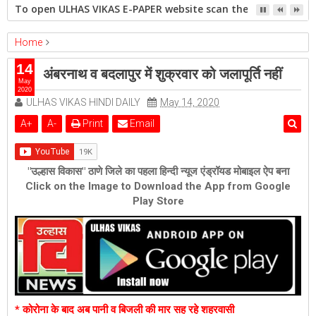
To open ULHAS VIKAS E-PAPER website scan the QR code open 
Home
ambernath
Featured
ulhasnagar
14
अंबरनाथ व बदलापुर में शुक्रवार को जलापूर्ति नहीं
अंबरनाथ व बदलापुर में शुक्रवार को जलापूर्ति नहीं
May
2020
ULHAS VIKAS HINDI DAILY
May 14, 2020
A
+
A
-
Print
Email
"उल्हास विकास" ठाणे जिले का पहला हिन्दी न्यूज एंड्रॉयड मोबाइल ऐप बना
Click on the Image to Download the App from Google
Play Store
* कोरोना के बाद अब पानी व बिजली की मार सह रहे शहरवासी