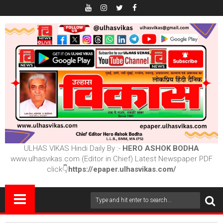
ULHAS VIKAS Hindi Daily By :-
HERO ASHOK BODHA
www.ulhasvikas.com (Editor in Chief) Latest Newspaper PDF
click👇
https://epaper.ulhasvikas.com/