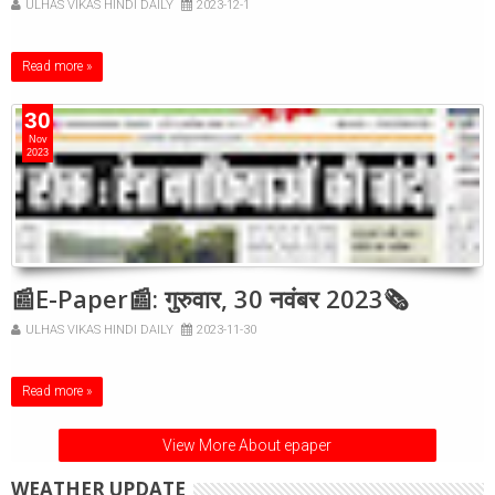
ULHAS VIKAS HINDI DAILY
2023-12-1
Read more »
30
Nov
2023
📰E-Paper📰: गुरुवार, 30 नवंबर 2023🗞
ULHAS VIKAS HINDI DAILY
2023-11-30
Read more »
View More About epaper
WEATHER UPDATE