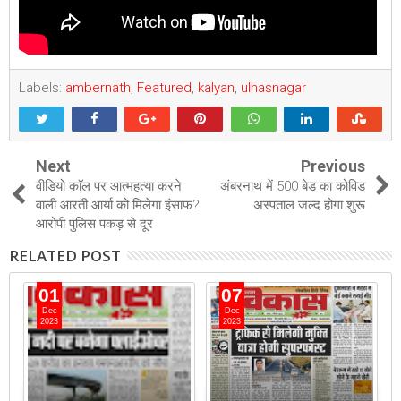
Labels:
ambernath
,
Featured
,
kalyan
,
ulhasnagar
Next
Previous
वीडियो काॅल पर आत्महत्या करने
अंबरनाथ में 500 बेड का कोविड
वाली आरती आर्या को मिलेगा इंसाफ?
अस्पताल जल्द होगा शुरू
आरोपी पुलिस पकड़ से दूर
RELATED POST
01
07
Dec
Dec
2023
2023