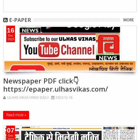
E-PAPER
MORE
16
Dec
2023
Newspaper PDF click👇
https://epaper.ulhasvikas.com/
ULHAS VIKAS HINDI DAILY
2023-12-16
Read more »
07
Dec
2023