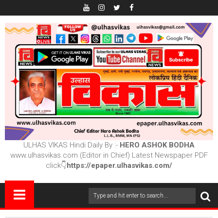
ULHAS VIKAS Hindi Daily By :-
HERO ASHOK BODHA
www.ulhasvikas.com (Editor in Chief) Latest Newspaper PDF
click👇
https://epaper.ulhasvikas.com/