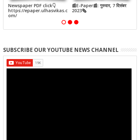
बर
Newspaper PDF click👇
📰E-Paper📰: गुरुवार, 7 दिसंबर
📰
https://epaper.ulhasvikas.c
2023🗞
2
om/
SUBSCRIBE OUR YOUTUBE NEWS CHANNEL