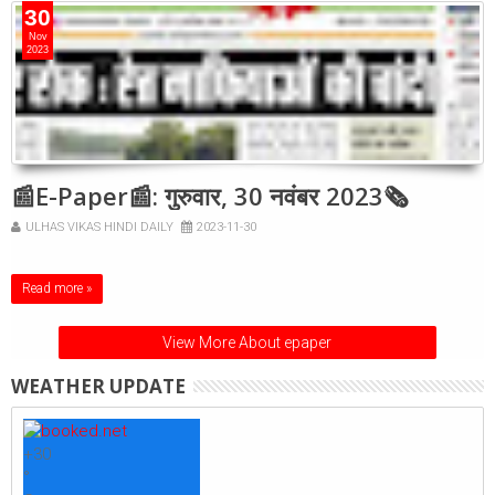
30
Nov
2023
📰E-Paper📰: गुरुवार, 30 नवंबर 2023🗞
ULHAS VIKAS HINDI DAILY
2023-11-30
Read more »
View More About epaper
WEATHER UPDATE
+
30
°