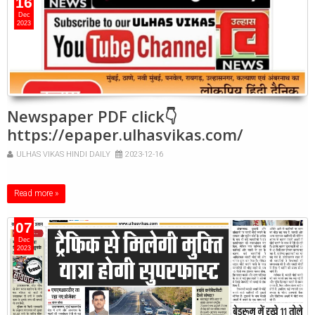
16
Dec
2023
Newspaper PDF click👇
https://epaper.ulhasvikas.com/
ULHAS VIKAS HINDI DAILY
2023-12-16
Read more »
07
Dec
2023