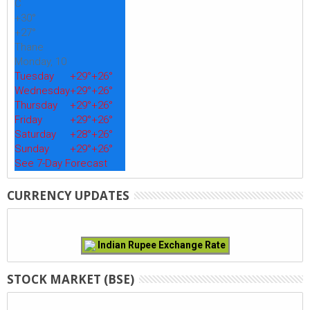
C
+
30°
+
27°
Thane
Monday, 10
Tuesday
+
29°
+
26°
Wednesday
+
29°
+
26°
Thursday
+
29°
+
26°
Friday
+
29°
+
26°
Saturday
+
28°
+
26°
Sunday
+
29°
+
26°
See 7-Day Forecast
CURRENCY UPDATES
Indian Rupee Exchange Rate
STOCK MARKET (BSE)