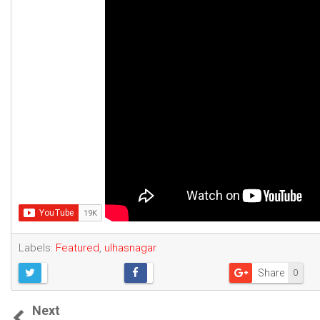
Labels:
Featured
,
ulhasnagar
Share
0
Next