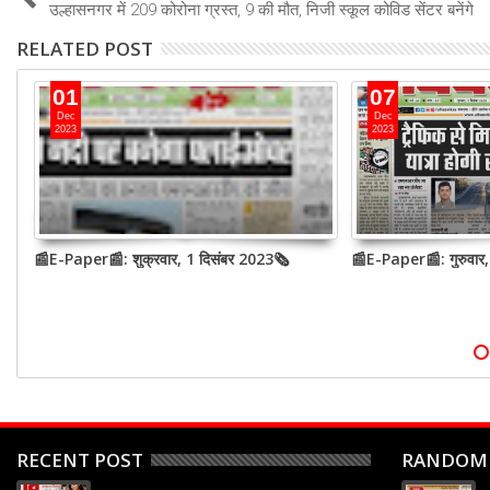
उल्हासनगर में 209 कोरोना ग्रस्त, 9 की मौत, निजी स्कूल कोविड सेंटर बनेंगे
RELATED POST
01
07
Dec
Dec
2023
2023
📰E-Paper📰: शुक्रवार, 1 दिसंबर 2023🗞
📰E-Paper📰: गुरुवार
RECENT POST
RANDOM