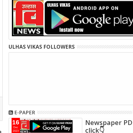
ULHAS VIKAS FOLLOWERS
E-PAPER
Newspaper PD
16
click👇
Dec
2023