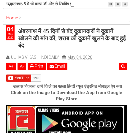
उल्हासनगर-5 में भी मनपा की ओर से स्विमिंग पुल सुविधा हो- शेरी लुंड
Home
ambernath
Featured
04
अंबरनाथ में 45 दिनों से बंद दुकानदारों ने दुकानें
अंबरनाथ में 45 दिनों से बंद दुकानदारों ने दुकानें खोलने की मांग की, शराब की दुकानें
May
खोलने की मांग की, शराब की दुकानें खुलने के बाद हुई
2020
खुलने के बाद हुई बंद
बंद
ULHAS VIKAS HINDI DAILY
May 04, 2020
A
+
A
-
Print
Email
"उल्हास विकास" ठाणे जिले का पहला हिन्दी न्यूज एंड्रॉयड मोबाइल ऐप बना
Click on the Image to Download the App from Google
Play Store