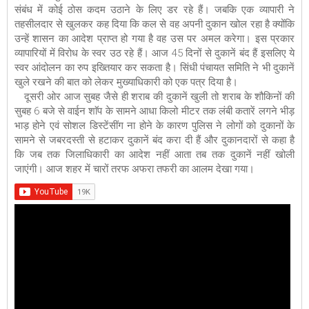
संबंध में कोई ठोस कदम उठाने के लिए डर रहे हैं। जबकि एक व्यापारी ने
तहसीलदार से खुलकर कह दिया कि कल से वह अपनी दुकान खोल रहा है क्योंकि
उन्हें शासन का आदेश प्राप्त हो गया है वह उस पर अमल करेगा। इस प्रकार
व्यापारियों में विरोध के स्वर उठ रहे हैं। आज 45 दिनों से दुकानें बंद हैं इसलिए ये
स्वर आंदोलन का रुप इख्तियार कर सकता है। सिंधी पंचायत समिति ने भी दुकानें
खुले रखने की बात को लेकर मुख्याधिकारी को एक पत्र दिया है।
दूसरी ओर आज सुबह जैसे ही शराब की दुकानें खुली तो शराब के शौकिनों की
सुबह 6 बजे से वाईन शाॅप के सामने आधा किलो मीटर तक लंबी कतारें लगने भीड़
भाड़ होने एवं सोशल डिस्टेंसींग ना होने के कारण पुलिस ने लोगों को दुकानों के
सामने से जबरदस्ती से हटाकर दुकानें बंद करा दी हैं और दुकानदारों से कहा है
कि जब तक जिलाधिकारी का आदेश नहीं आता तब तक दुकानें नहीं खोली
जाएंगी। आज शहर में चारों तरफ अफरा तफरी का आलम देखा गया।