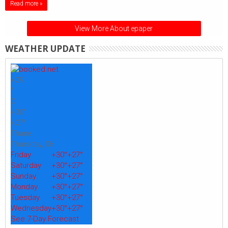
Read more »
View More About epaper
WEATHER UPDATE
+
29
°
C
+
30°
+
27°
Thane
Thursday, 06
Friday
+
30°
+
27°
Saturday
+
30°
+
27°
Sunday
+
30°
+
27°
Monday
+
30°
+
27°
Tuesday
+
30°
+
27°
Wednesday
+
30°
+
27°
See 7-Day Forecast