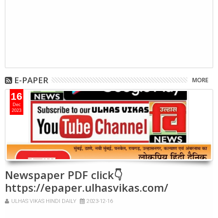
E-PAPER
MORE
16
Dec
2023
Newspaper PDF click👇
https://epaper.ulhasvikas.com/
ULHAS VIKAS HINDI DAILY
2023-12-16