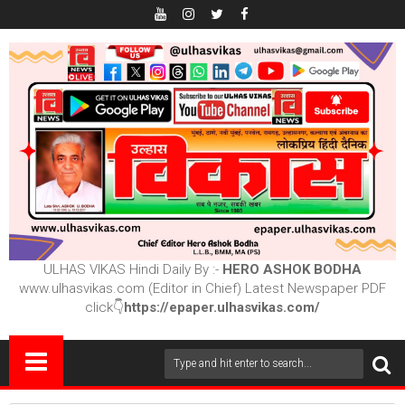
ULHAS VIKAS Hindi Daily By :-
HERO ASHOK BODHA
www.ulhasvikas.com (Editor in Chief) Latest Newspaper PDF
click👇
https://epaper.ulhasvikas.com/