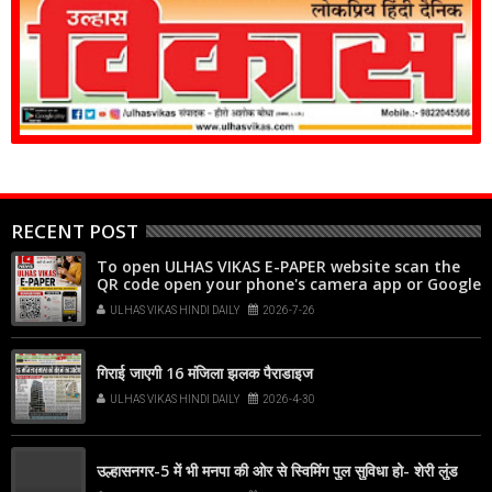
RECENT POST
To open ULHAS VIKAS E-PAPER website scan the
QR code open your phone's camera app or Google
Lens, point it at the code, and tap the web link
ULHAS VIKAS HINDI DAILY
2026-7-26
popup that appears on your screen
गिराई जाएगी 16 मंजिला झलक पैराडाइज
ULHAS VIKAS HINDI DAILY
2026-4-30
उल्हासनगर-5 में भी मनपा की ओर से स्विमिंग पुल सुविधा हो- शेरी लुंड