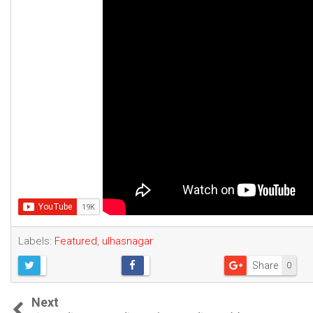
Labels:
Featured
,
ulhasnagar
Share
0
Next