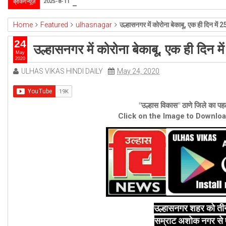
विधायक आयलानी का निवासस्थान परिसर सूखे की चपेट में
ब्रेकिंग न्यूज़
2025-8-11
Home
Featured
ulhasnagar
उल्हासनगर में कोरोना बेकाबू, एक ही दिन मे
24
उल्हासनगर में कोरोना बेकाबू, एक ही दिन
May
2020
ULHAS VIKAS HINDI DAILY
May 24, 2020
"उल्हास विकास" ठाणे जिले का पहल
Click on the Image to Downlo
उल्हासनगर शहर को तीन द
सम्राट अशोक नगर से ए