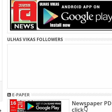
ULHAS VIKAS FOLLOWERS
E-PAPER
Newspaper PD
16
click👇
Dec
2023