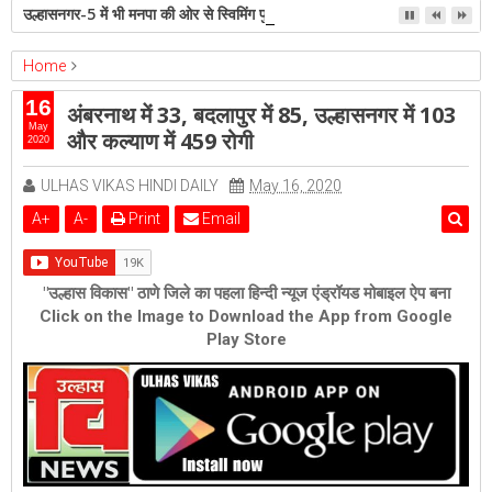
उल्हासनगर-5 में भी मनपा की ओर से स्विमिंग पुल सुविधा हो- शेरी लुंड
Home
ambernath
Featured
kalyan
ulhasnagar
16
अंबरनाथ में 33, बदलापुर में 85, उल्हासनगर में 103
अंबरनाथ में 33, बदलापुर में 85, उल्हासनगर में 103 और कल्याण में 459 रोगी
May
और कल्याण में 459 रोगी
2020
ULHAS VIKAS HINDI DAILY
May 16, 2020
A
+
A
-
Print
Email
"उल्हास विकास" ठाणे जिले का पहला हिन्दी न्यूज एंड्रॉयड मोबाइल ऐप बना
Click on the Image to Download the App from Google
Play Store