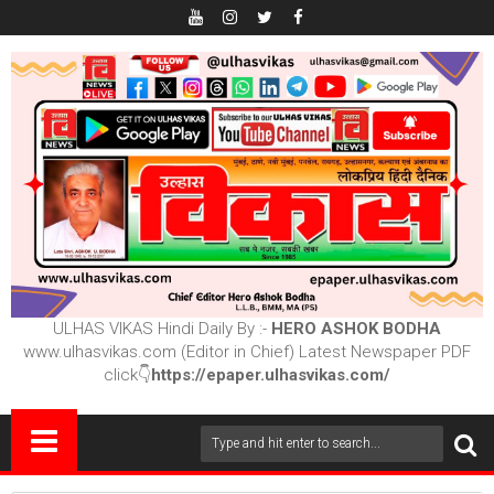
ULHAS VIKAS Hindi Daily By :-
HERO ASHOK BODHA
www.ulhasvikas.com (Editor in Chief) Latest Newspaper PDF
click👇
https://epaper.ulhasvikas.com/