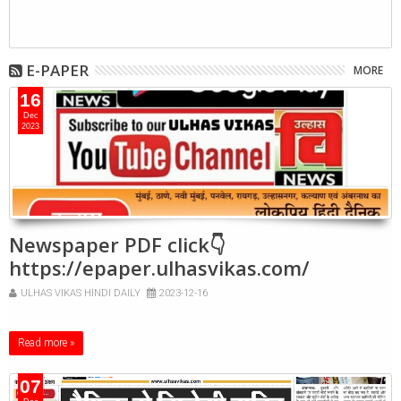
E-PAPER
MORE
16
Dec
2023
Newspaper PDF click👇
https://epaper.ulhasvikas.com/
ULHAS VIKAS HINDI DAILY
2023-12-16
Read more »
07