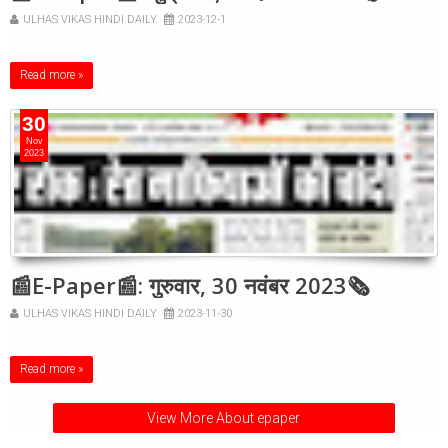
ULHAS VIKAS HINDI DAILY
2023-12-1
Read more »
30
Nov
2023
📰E-Paper📰: गुरुवार, 30 नवंबर 2023🗞
ULHAS VIKAS HINDI DAILY
2023-11-30
Read more »
View More About epaper