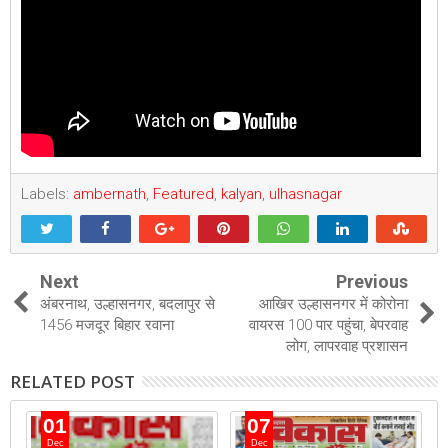
Labels:
ambernath
,
Featured
,
kalyan
,
ulhasnagar
Next
Previous
अंबरनाथ, उल्हासनगर, बदलापुर से
आखिर उल्हासनगर में कोरोना
1456 मजदूर बिहार रवाना
वायरस 100 पार पहुंचा, बेपरवाह
लोग, लापरवाह प्रशासन
RELATED POST
01
07
Dec
Dec