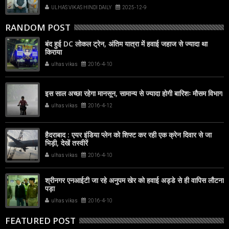
ULHAS VIKAS HINDI DAILY
2025-12-9
RANDOM POST
बंद हुई DC लोकल ट्रेन, अंतिम यात्रा में हवाई जहाज से ज्यादा था
किराया
ulhas vikas
2016-4-10
इस साल अच्‍छा रहेगा मानसून, सामान्‍य से ज्‍यादा होगी बारि‍शः मौसम विभाग
ulhas vikas
2016-4-12
हैदराबाद : एयर इंडिया प्लेन को शिफ्ट कर रही एक क्रेन दिवार से जा
भिड़ी, देखें तस्वीरें
ulhas vikas
2016-4-10
श्रीनगर एनआईटी जा रहे अनुपम खेर को हवाई अड्डे से ही वापिस लौटना
पड़ा
ulhas vikas
2016-4-10
FEATURED POST