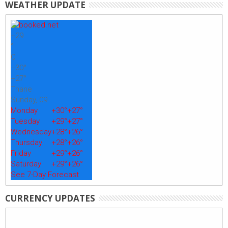
WEATHER UPDATE
+
29
°
C
+
30°
+
27°
Thane
Sunday, 09
Monday
+
30°
+
27°
Tuesday
+
29°
+
27°
Wednesday
+
28°
+
26°
Thursday
+
28°
+
26°
Friday
+
29°
+
26°
Saturday
+
29°
+
26°
See 7-Day Forecast
CURRENCY UPDATES