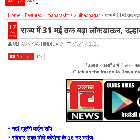
उल्हासनगर-5 में भी मनपा की ओर से स्विमिंग पुल सुविधा हो- 
ब्रेकिंग न्यूज़
2026-4-1
Home
Featured
maharashtra
ulhasnagar
राज्य में 31 मई तक बढ़
17
राज्य में 31 मई तक बढ़ा लॉकडाऊन, उल्हास
May
2020
ULHAS VIKAS HINDI DAILY
May 17, 2020
"उल्हास विकास" ठाणे जिले का पहल
Click on the Image to Downlo
* नहीं खुलेंगे वाईन शॉप
* रविवार सुबह मिले कोरोना के 16 नए मरीज