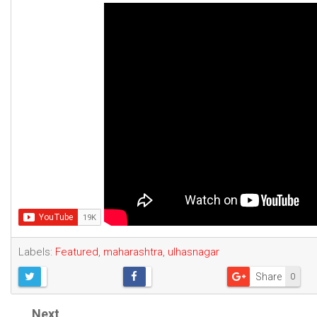
Labels:
Featured
,
maharashtra
,
ulhasnagar
Share
0
Next