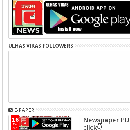
ULHAS VIKAS FOLLOWERS
E-PAPER
Newspaper PD
16
click👇
Dec
2023