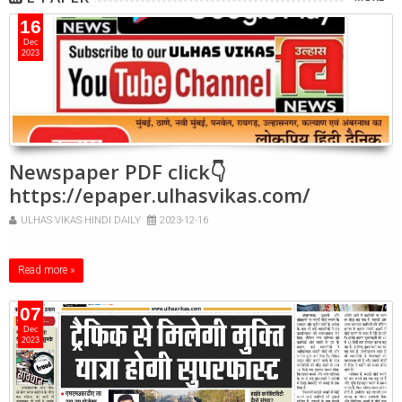
16
Dec
2023
Newspaper PDF click👇
https://epaper.ulhasvikas.com/
ULHAS VIKAS HINDI DAILY
2023-12-16
Read more »
07
Dec
2023