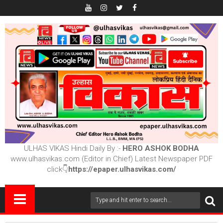
ULHAS VIKAS Hindi Daily By :-
HERO ASHOK BODHA
www.ulhasvikas.com (Editor in Chief) Latest Newspaper PDF
click👇
https://epaper.ulhasvikas.com/