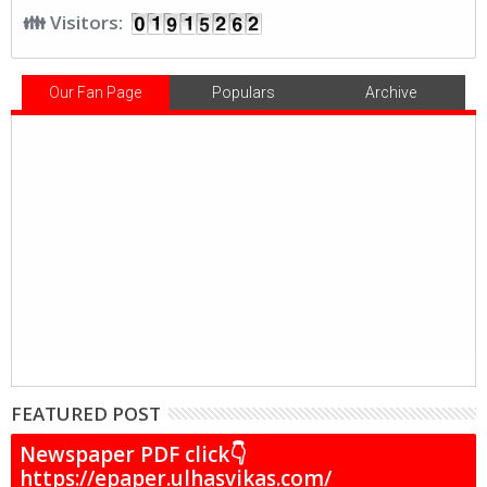
👪 Visitors:
Our Fan Page
Populars
Archive
FEATURED POST
Newspaper PDF click👇
https://epaper.ulhasvikas.com/