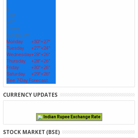
°
C
+
30°
+
27°
Thane
Sunday, 09
Monday
+
30°
+
27°
Tuesday
+
27°
+
24°
Wednesday
+
28°
+
26°
Thursday
+
28°
+
26°
Friday
+
30°
+
26°
Saturday
+
29°
+
26°
See 7-Day Forecast
CURRENCY UPDATES
Indian Rupee Exchange Rate
STOCK MARKET (BSE)