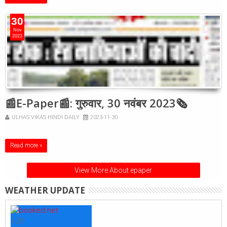
30
Nov
2023
📰E-Paper📰: गुरुवार, 30 नवंबर 2023🗞
ULHAS VIKAS HINDI DAILY
2023-11-30
Read more »
View More About epaper
WEATHER UPDATE
+
29