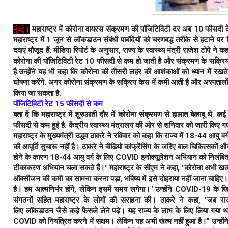
मुंबई
।
महाराष्‍ट्र में कोरोना वायरस संक्रमण की पॉजिटिविटी दर अब 10 फीसदी के आस
महाराष्‍ट्र में 1 जून से लॉकडाउन संबंधी पाबंदियों को चरणबद्ध तरीके से हटाने पर वि
दवाएं मौजूद हैं. मीडिया रिपोर्ट के अनुसार, राज्‍य के स्‍वास्‍थ्‍य मंत्री राजेश टोपे न
कोरोना की पॉजिटिविटी रेट 10 फीसदी से कम हो जाती है और संक्रमण के सक्रिय मा
है.उन्‍होंने यह भी कहा कि कोरोना की तीसरी लहर की आशंकाओं को ध्‍यान में रखत
घोषणा करेंगे. अगर कोरोना संक्रमण के सक्रिय केस में कमी आती है और अस्‍पतालों मे
किया जा सकता है.
पॉजिटिविटी रेट 15 फीसदी से कम
बता दें कि महाराष्‍ट्र में शुरुआती दौर में कोरोना संक्रमण से हालात बेकाबू थे. क
फीसदी से कम हुई है. केंद्रीय स्‍वास्‍थ्‍य मंत्रालय की ओर से शनिवार को जारी किए 
महाराष्ट्र के मुख्यमंत्री उद्धव ठाकरे ने रविवार को कहा कि राज्य में 18-44 आय
की आपूर्ति सुचारू नहीं है। ठाकरे ने वीडियो कांफ्रेंसिंग के जरिए बाल चिकित्सकों
होने के कारण 18-44 आयु वर्ग के लिए COVID इनोक्यूलेशन अभियान को निलंबित कर दिय
टीकाकरण अभियान चला सकते हैं।"
महाराष्ट्र के सीएम ने कहा, "कोरोना अभी खत्
ऑक्सीजन की कमी का सामना करना पड़ा, भविष्य में इसे दोहराया नहीं जाना चाहिए। आ
है। हम आत्मनिर्भर होंगे, लेकिन इसमें समय लगेगा।" उन्होंने COVID-19 के खिलाफ
संगठनों सहित महाराष्ट्र के लोगों की सराहना की। ठाकरे ने कहा, "जब राज्य मे
लिए
लॉकडाउन
जैसे कड़े फैसले लेने पड़े। यह राज्य के लाभ के लिए लिया गया थ
COVID को नियंत्रित करने में सक्षम। लेकिन यह अभी खत्म नहीं हुआ है।” उन्होंने