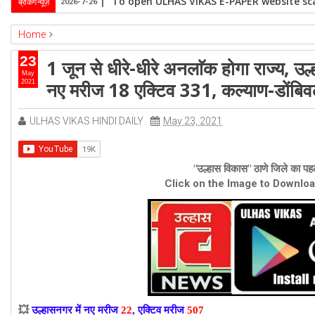
To open ULHAS VIKAS E-PAPER website sca
ब्रेकिंग न्यूज़
2026-7-26
Home
ambernath
Featured
kalyan
ulhasnagar
23
1 जून से धीरे-धीरे अनलाॅक होगा राज्य, उ
1 जून से धीरे-धीरे अनलाॅक होगा राज्य, उल्हासनगर में नए मरीज 22 एक्टिव 507, अंबरना
May
नए मरीज 18 एक्टिव 331, कल्याण-डोंबिव
2021
ULHAS VIKAS HINDI DAILY
May 23, 2021
"उल्हास विकास" ठाणे जिले का पहल
Click on the Image to Downlo
💥
उल्हासनगर में नए मरीज
22
, एक्टिव मरीज
507