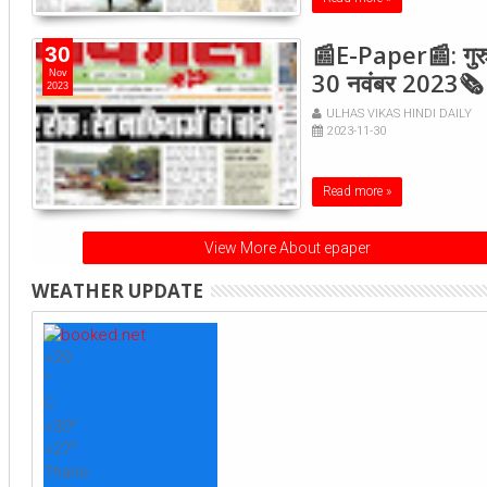
📰E-Paper📰: गुरु
30
30 नवंबर 2023🗞
Nov
2023
ULHAS VIKAS HINDI DAILY
2023-11-30
Read more »
View More About epaper
WEATHER UPDATE
+
29
°
C
+
30°
+
27°
Thane