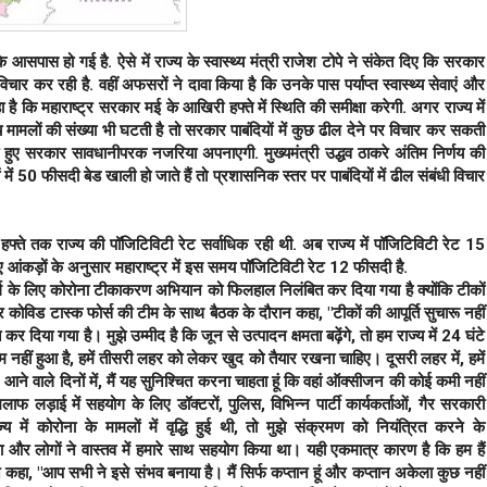
पास हो गई है. ऐसे में राज्‍य के स्‍वास्‍थ्‍य मंत्री राजेश टोपे ने संकेत दिए कि सरकार
चार कर रही है. वहीं अफसरों ने दावा किया है कि उनके पास पर्याप्‍त स्‍वास्‍थ्‍य सेवाएं और
े कहा है कि महाराष्‍ट्र सरकार मई के आखिरी हफ्ते में स्थिति की समीक्षा करेगी. अगर राज्‍य में
मलों की संख्‍या भी घटती है तो सरकार पाबंदियों में कुछ ढील देने पर विचार कर सकती
े हुए सरकार सावधानीपरक नजरिया अपनाएगी. मुख्‍यमंत्री उद्धव ठाकरे अंतिम निर्णय की
ं 50 फीसदी बेड खाली हो जाते हैं तो प्रशासनिक स्‍तर पर पाबंदियों में ढील संबंधी विचार
ई हफ्ते तक राज्‍य की पॉजिटिविटी रेट सर्वाधिक रही थी. अब राज्‍य में पॉजिटिविटी रेट 15
गए आंकड़ों के अनुसार महाराष्‍ट्र में इस समय पॉजिटिविटी रेट 12 फीसदी है.
ु वर्ग के लिए कोरोना टीकाकरण अभियान को फिलहाल निलंबित कर दिया गया है क्योंकि टीकों
 और कोविड टास्क फोर्स की टीम के साथ बैठक के दौरान कहा, "टीकों की आपूर्ति सुचारू नहीं
ा गया है। मुझे उम्मीद है कि जून से उत्पादन क्षमता बढ़ेंगे, तो हम राज्य में 24 घंटे
म नहीं हुआ है, हमें तीसरी लहर को लेकर खुद को तैयार रखना चाहिए। दूसरी लहर में, हमें
ने वाले दिनों में, मैं यह सुनिश्चित करना चाहता हूं कि वहां ऑक्सीजन की कोई कमी नहीं
 लड़ाई में सहयोग के लिए डॉक्टरों, पुलिस, विभिन्न पार्टी कार्यकर्ताओं, गैर सरकारी
ं कोरोना के ​​​​मामलों में वृद्धि हुई थी, तो मुझे संक्रमण को नियंत्रित करने के
ा और लोगों ने वास्तव में हमारे साथ सहयोग किया था। यही एकमात्र कारण है कि हम हैं
 कहा, "आप सभी ने इसे संभव बनाया है। मैं सिर्फ कप्तान हूं और कप्तान अकेला कुछ नहीं