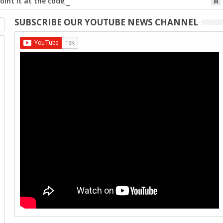
int it at the code, and tap the web link popup that appears on
SUBSCRIBE OUR YOUTUBE NEWS CHANNEL