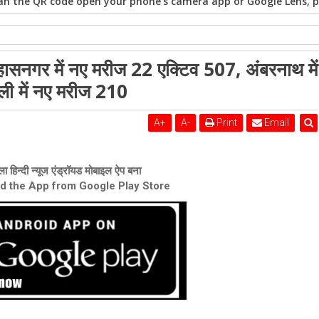
n the QR code open your phone's camera app or Google Lens, po
ल्हासनगर में नए मरीज 22 एक्टिव 507, अंबरनाथ में
थ में नए मरीज 18 एक्टिव 331, कल्याण-डोंबिवली में नए मरीज 210
ली में नए मरीज 210
A
+
A
-
Print
Email
ा हिन्दी न्यूज एंड्रॉयड मोबाइल ऐप बना
ad the App from Google Play Store