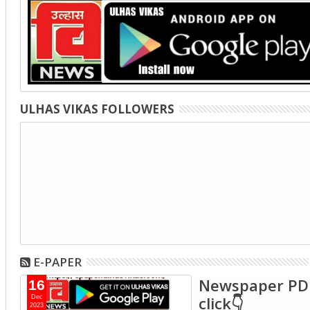
ULHAS VIKAS FOLLOWERS
E-PAPER
Newspaper PD
16
click👇
Dec
2023