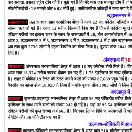
कर सकता, इसका श्रेय टीम को है। मुझे गर्व है कि मेरे पास एक मजबूत टीम है।" शन
सीओवीआईडी ​​​​-19 मामले और 682 मौतें हुईं। आधिकारिक आंकड़ों में कहा गया है क
उल्हासनगर म
उल्हासनगर।
उल्हासनगर महानगरपालिका क्षेत्र में आज 22 नए कोरोना पाॅजिटीव 
संख्या 464 हो गई है। आज 12 मरीज डिस्चार्ज किए गए हैं जिससे कोरोना मुक्त
एक्टिव मरीजों का ईलाज शहर के बाहर के अस्पतालों में 20, होम आयसोलेशन में 3
आज 2, उल्हासनगर-2 में 5, उल्हासनगर-3 में 7, उल्हासनगर-4 में 7 और उल्हासनगर-
अब तक कुल 5736 लोगों ने पहला वैक्सीन का डोज लिया है। दूसरा डोज 2841 लोगो
लिए हैं।
अंबरनाथ में
18
अंबरनाथ।
अंबरनाथ नगरपालिका क्षेत्र में आज 18 नए कोरोना रोगी मिले हैं। ज
आज तक 18,374 मरीज स्वस्थ होकर घर गए हैं। 1.73 प्रतिशत के साथ एक्टिव
है। शहर में कोविड 19 टेस्ट की टेस्ट करने वालों की संख्या 87,669 पहुंच गई है।
वैक्सीन का पहला डोज 18,020 ने लिया है जबकि दूसरा डोज 3983 लोगों ने लिया ह
बदलापुर में
बदलापुर।
कुलगांव-बदलापुर नगरपरिषद क्षेत्र में आज 36 नए पाॅजिटीव मरीज मिले
प्रतिशत के साथ मरने वालों की संख्या 242 हो गई है। यहां पर 95.54 प्रतिशत म
एक्टिव मरीजों की कुल संख्या अब 665 है। जिनका ईलाज विभिन्न अस्पतालों में चल
नेगेटिव और 36 पाॅजिटीव पाए गए हैं।
कल्याण-डोंबिवली
में
आ
कल्याण।
कल्याण-डोंबिवली महानगरपालिका क्षेत्र में आज कुल 210 कोरोना संक्र