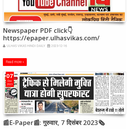
Newspaper PDF click👇
https://epaper.ulhasvikas.com/
ULHAS VIKAS HINDI DAILY
2023-12-16
Read more »
07
Dec
2023
📰E-Paper📰: गुरुवार, 7 दिसंबर 2023🗞