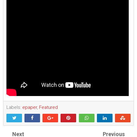
Labels:
epaper
,
Featured
Next
Previous