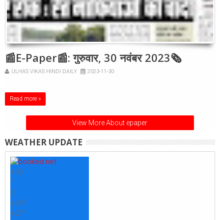
📰E-Paper📰: गुरुवार, 30 नवंबर 2023🗞
ULHAS VIKAS HINDI DAILY
2023-11-30
Read more »
View More About epaper
WEATHER UPDATE
+
30
°
C
+
30°
+
27°