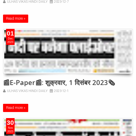
ULHAS VIKAS HINDI DAILY
2023-12-7
Read more »
01
Dec
2023
📰E-Paper📰: शुक्रवार, 1 दिसंबर 2023🗞
ULHAS VIKAS HINDI DAILY
2023-12-1
Read more »
30
Nov
2023