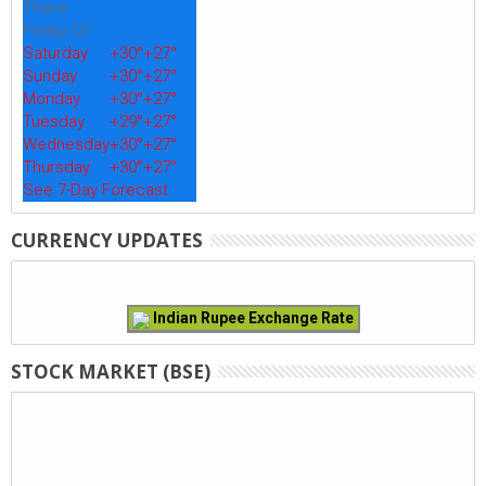
Thane
Friday, 07
Saturday
+
30°
+
27°
Sunday
+
30°
+
27°
Monday
+
30°
+
27°
Tuesday
+
29°
+
27°
Wednesday
+
30°
+
27°
Thursday
+
30°
+
27°
See 7-Day Forecast
CURRENCY UPDATES
Indian Rupee Exchange Rate
STOCK MARKET (BSE)