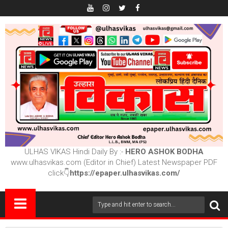
ULHAS VIKAS Hindi Daily By :-
HERO ASHOK BODHA
www.ulhasvikas.com (Editor in Chief) Latest Newspaper PDF
click👇
https://epaper.ulhasvikas.com/