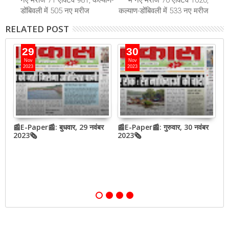
नए मरीज 71 एक्टिव 981, कल्याण-
में नए मरीज 70 एक्टिव 1020,
डोंबिवली में 505 नए मरीज
कल्याण-डोंबिवली में 533 नए मरीज
RELATED POST
29
30
Nov
Nov
2023
2023
बर
📰E-Paper📰: बुधवार, 29 नवंबर
📰E-Paper📰: गुरुवार, 30 नवंबर
📰
2023🗞
2023🗞
2