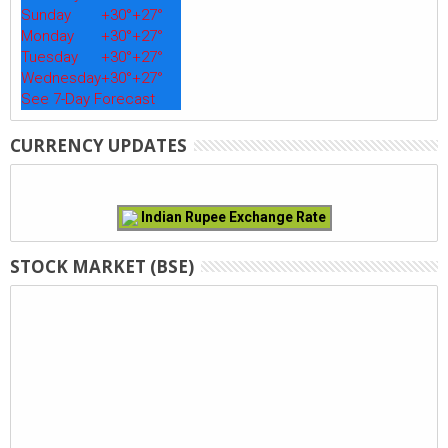
Sunday
+
30°
+
27°
Monday
+
30°
+
27°
Tuesday
+
30°
+
27°
Wednesday
+
30°
+
27°
See 7-Day Forecast
CURRENCY UPDATES
Indian Rupee Exchange Rate
STOCK MARKET (BSE)