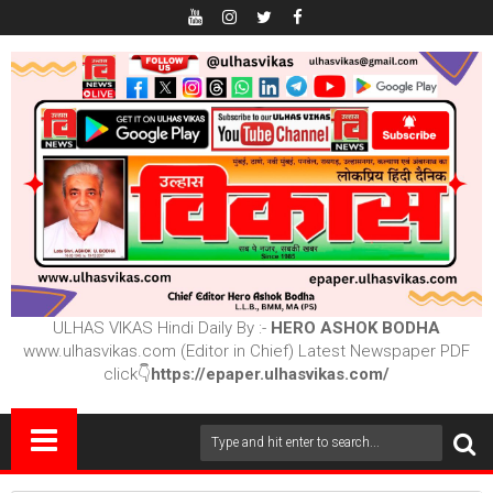
ULHAS VIKAS Hindi Daily By :-
HERO ASHOK BODHA
www.ulhasvikas.com (Editor in Chief) Latest Newspaper PDF
click👇
https://epaper.ulhasvikas.com/