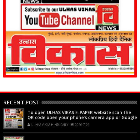
RECENT POST
To open ULHAS VIKAS E-PAPER website scan the
QR code open your phone's camera app or Google
Lens, point it at the code, and tap the web link
ULHAS VIKAS HINDI DAILY
2026-7-26
popup that appears on your screen