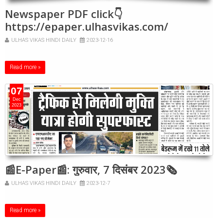
Newspaper PDF click👇
https://epaper.ulhasvikas.com/
ULHAS VIKAS HINDI DAILY
2023-12-16
Read more »
07
Dec
2023
📰E-Paper📰: गुरुवार, 7 दिसंबर 2023🗞
ULHAS VIKAS HINDI DAILY
2023-12-7
Read more »