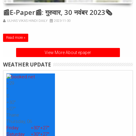
📰E-Paper📰: गुरुवार, 30 नवंबर 2023🗞
ULHAS VIKAS HINDI DAILY
2023-11-30
Read more »
View More About epaper
WEATHER UPDATE
+
29
°
C
+
30°
+
27°
Thane
Thursday, 06
Friday
+
30°
+
27°
Saturday
+
30°
+
27°