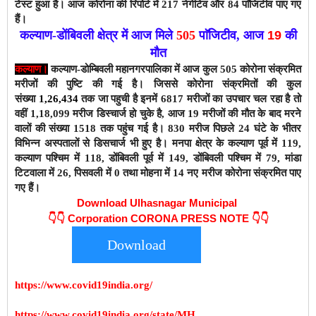
टेस्ट हुआ है। आज कोरोना
की रिपोर्ट में 217
नेगेटिव और 84 पाॅजिटीव
पाए गए
हैं।
कल्याण-डोंबिवली क्षेत्र में आज मिले
505
पाॅजिटीव,
आज
19
की
मौत
कल्याण।
कल्याण-डोम्बिवली
महानगरपालिका
में आज कुल 505
कोरोना संक्रमित
मरीजों की पुष्टि की गई है। जिससे
कोरोना संक्रमितों की कुल
संख्या
1,26,434
तक जा पहुची है इनमें 6817 मरीजों का उपचार चल रहा है तो
वहीं 1,18,099 मरीज डिस्चार्ज हो चुके है, आज 19 मरीजों की मौत के बाद मरने
वालों की संख्या 1518 तक पहुंच गई है। 830 मरीज पिछले 24 घंटे के भीतर
विभिन्न अस्पतालों से डिसचार्ज भी हुए है।
मनपा क्षेत्र के कल्याण पूर्व में 119,
क
ल्याण पश्चिम में 118, डोंबिवली पूर्व में 149, डोंबिवली पश्चिम में 79, मांडा
टिटवाला में 26, पिसवली में 0 तथा मोहना में 14 नए मरीज कोरोना संक्रमित पाए
गए हैं।
Download Ulhasnagar Municipal
👇👇
Corporation CORONA PRESS NOTE 👇👇
Download
https://www.covid19india.org/
https://www.covid19india.org/state/MH