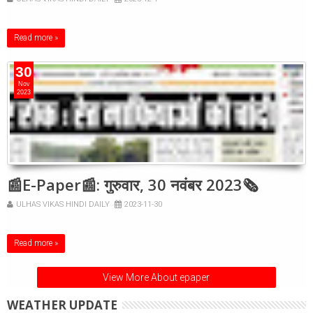
Read more »
30
Nov
2023
📰E-Paper📰: गुरुवार, 30 नवंबर 2023🗞
ULHAS VIKAS HINDI DAILY
2023-11-30
Read more »
View More About epaper
WEATHER UPDATE