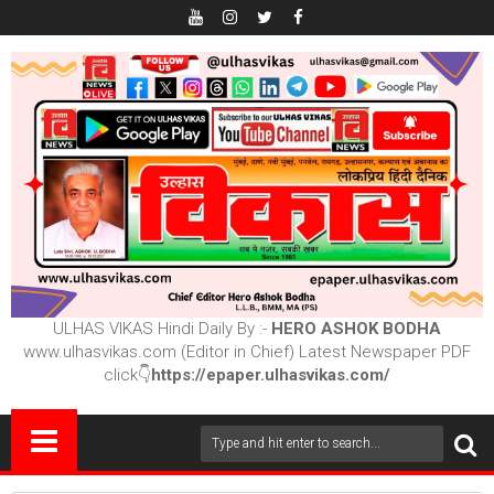
ULHAS VIKAS Hindi Daily By :-
HERO ASHOK BODHA
www.ulhasvikas.com (Editor in Chief) Latest Newspaper PDF
click👇
https://epaper.ulhasvikas.com/