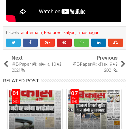
Labels:
ambernath
,
Featured
,
kalyan
,
ulhasnagar
Next
Previous
📰E-Paper 📰: सोमवार, 10 मई
📰E-Paper📰: रविवार, 9 मई
2021🗞
2021🗞
RELATED POST
01
07
Dec
Dec
2023
2023