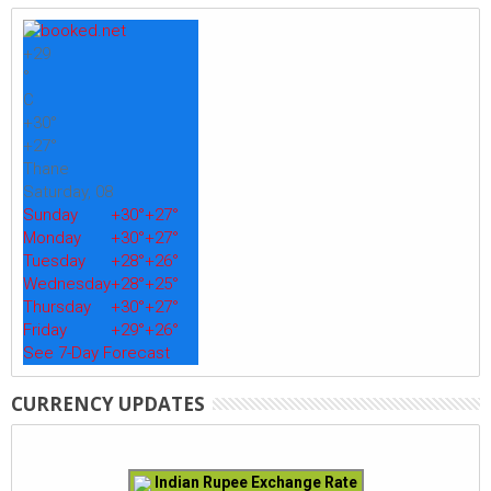
+
29
°
C
+
30°
+
27°
Thane
Saturday, 08
Sunday
+
30°
+
27°
Monday
+
30°
+
27°
Tuesday
+
28°
+
26°
Wednesday
+
28°
+
25°
Thursday
+
30°
+
27°
Friday
+
29°
+
26°
See 7-Day Forecast
CURRENCY UPDATES
Indian Rupee Exchange Rate