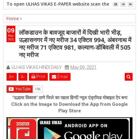
To open ULHAS VIKAS E-PAPER website scan the QR code open 
Home
ambernath
Featured
kalyan
ulhasnagar
09
लॉकडाउन के बावजूद बाजारों में दिखी भारी भीड़,
लॉकडाउन के बावजूद बाजारों में दिखी भारी भीड़, उल्हासनगर में नए मरीज 34 एक्टिव
May
उल्हासनगर में नए मरीज 34 एक्टिव 994, अंबरनाथ में
2021
994, अंबरनाथ में नए मरीज 71 एक्टिव 981, कल्याण-डोंबिवली में 505 नए मरीज
नए मरीज 71 एक्टिव 981, कल्याण-डोंबिवली में 505
नए मरीज
ULHAS VIKAS HINDI DAILY
May 09, 2021
A
+
A
-
Print
Email
"उल्हास विकास" ठाणे जिले का पहला हिन्दी न्यूज एंड्रॉयड मोबाइल ऐप बना
Click on the Image to Download the App from Google
Play Store