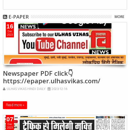
E-PAPER
MORE
16
Dec
2023
Newspaper PDF click👇
https://epaper.ulhasvikas.com/
ULHAS VIKAS HINDI DAILY
2023-12-16
Read more »
07
Dec
2023