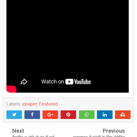
Labels:
epaper
,
Featured
Next
Previous