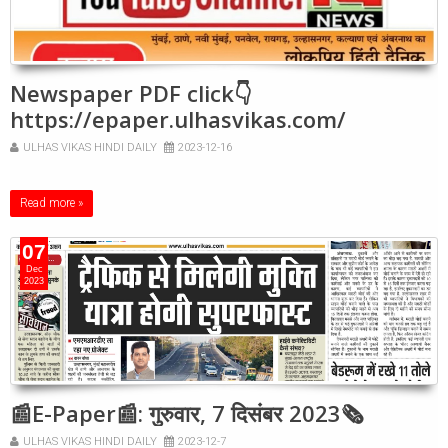
Newspaper PDF click👇
https://epaper.ulhasvikas.com/
ULHAS VIKAS HINDI DAILY
2023-12-16
Read more »
07
Dec
2023
📰E-Paper📰: गुरुवार, 7 दिसंबर 2023🗞
ULHAS VIKAS HINDI DAILY
2023-12-7