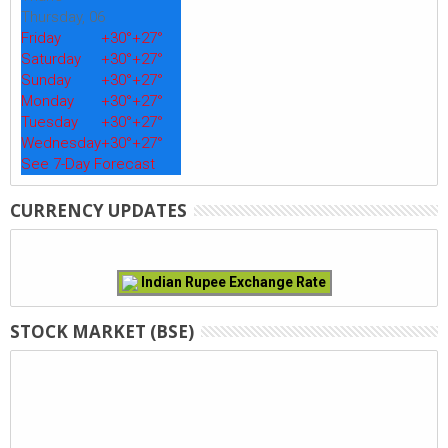
Thursday, 06
Friday
+
30°
+
27°
Saturday
+
30°
+
27°
Sunday
+
30°
+
27°
Monday
+
30°
+
27°
Tuesday
+
30°
+
27°
Wednesday
+
30°
+
27°
See 7-Day Forecast
CURRENCY UPDATES
Indian Rupee Exchange Rate
STOCK MARKET (BSE)