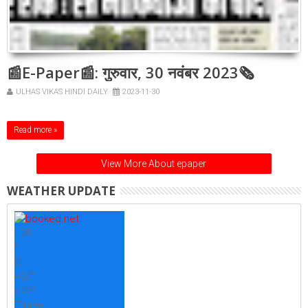
📰E-Paper📰: गुरुवार, 30 नवंबर 2023🗞
ULHAS VIKAS HINDI DAILY
2023-11-30
Read more »
View More About epaper
WEATHER UPDATE
+
29
°
C
+
30°
+
27°
Thane