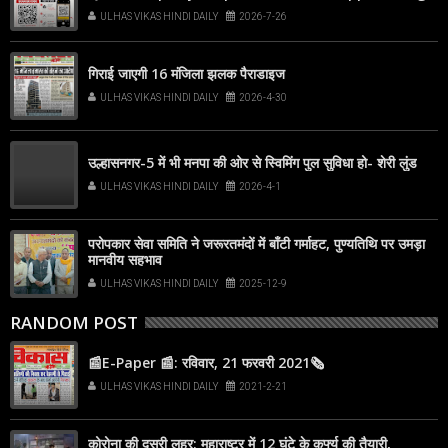
Lens, point it at the code, and tap the web link
ULHAS VIKAS HINDI DAILY
2026-7-26
popup that appears on your screen
गिराई जाएगी 16 मंजिला झलक पैराडाइज
ULHAS VIKAS HINDI DAILY
2026-4-30
उल्हासनगर-5 में भी मनपा की ओर से स्विमिंग पुल सुविधा हो- शेरी लुंड
ULHAS VIKAS HINDI DAILY
2026-4-1
परोपकार सेवा समिति ने जरूरतमंदों में बाँटी गर्माहट, पुण्यतिथि पर उमड़ा
मानवीय सहभाव
ULHAS VIKAS HINDI DAILY
2025-12-9
RANDOM POST
📰E-Paper 📰: रविवार, 21 फरवरी 2021🗞
ULHAS VIKAS HINDI DAILY
2021-2-21
कोरोना की दूसरी लहर: महाराष्ट्र में 12 घंटे के कर्फ्यू की तैयारी,