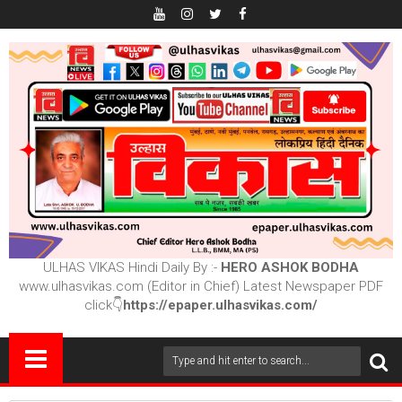
ULHAS VIKAS Hindi Daily By :-
HERO ASHOK BODHA
www.ulhasvikas.com (Editor in Chief) Latest Newspaper PDF
click👇
https://epaper.ulhasvikas.com/