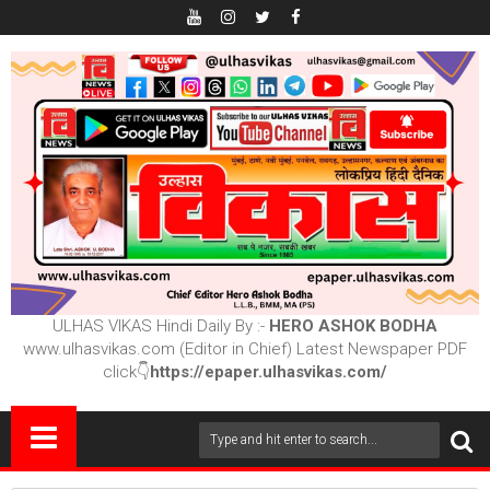
ULHAS VIKAS Hindi Daily By :-
HERO ASHOK BODHA
www.ulhasvikas.com (Editor in Chief) Latest Newspaper PDF
click👇
https://epaper.ulhasvikas.com/