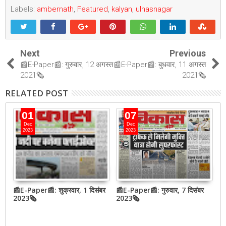
Labels:
ambernath
,
Featured
,
kalyan
,
ulhasnagar
Next
Previous
📰E-Paper📰: गुरुवार, 12 अगस्त
📰E-Paper📰: बुधवार, 11 अगस्त
2021🗞
2021🗞
RELATED POST
01
07
Dec
Dec
2023
2023
📰E-Paper📰: शुक्रवार, 1 दिसंबर
📰E-Paper📰: गुरुवार, 7 दिसंबर
N
2023🗞
2023🗞
h
o