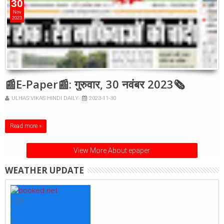
30
Nov
2023
📰E-Paper📰: गुरुवार, 30 नवंबर 2023🗞
ULHAS VIKAS HINDI DAILY
2023-11-30
Read more »
View More About epaper
WEATHER UPDATE
+
29
°
C