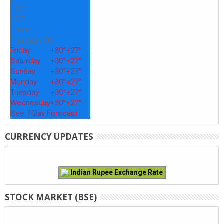
+
30°
+
27°
Thane
Thursday, 06
Friday
+
30°
+
27°
Saturday
+
30°
+
27°
Sunday
+
30°
+
27°
Monday
+
30°
+
27°
Tuesday
+
30°
+
27°
Wednesday
+
30°
+
27°
See 7-Day Forecast
CURRENCY UPDATES
Indian Rupee Exchange Rate
STOCK MARKET (BSE)