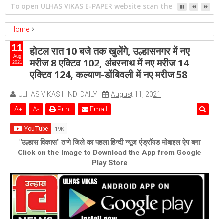
गिराई जाएगी 16 मंजिला झलक पैराडाइज
Home
ambernath
Featured
kalyan
ulhasnagar
11
होटल रात 10 बजे तक खुलेंगे, उल्हासनगर में नए
होटल रात 10 बजे तक खुलेंगे, उल्हासनगर में नए मरीज 8 एक्टिव 102, अंबरनाथ में नए
Aug
मरीज 8 एक्टिव 102, अंबरनाथ में नए मरीज 14
2021
मरीज 14 एक्टिव 124, कल्याण-डोंबिवली में नए मरीज 58
एक्टिव 124, कल्याण-डोंबिवली में नए मरीज 58
ULHAS VIKAS HINDI DAILY
August 11, 2021
A
+
A
-
Print
Email
"उल्हास विकास" ठाणे जिले का पहला हिन्दी न्यूज एंड्रॉयड मोबाइल ऐप बना
Click on the Image to Download the App from Google
Play Store