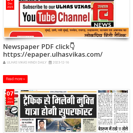
Dec
2023
Newspaper PDF click👇
https://epaper.ulhasvikas.com/
ULHAS VIKAS HINDI DAILY
2023-12-16
Read more »
07
Dec
2023