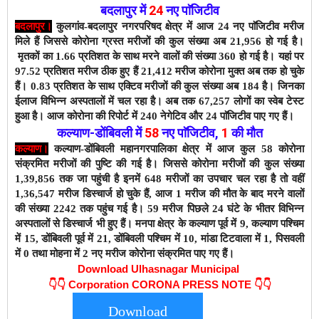
बदलापुर में
24
नए पाॅजिटीव
बदलापुर।
कुलगांव-बदलापुर नगरपरिषद क्षेत्र में आज 24 नए पाॅजिटीव मरीज
मिले हैं जिससे कोरोना ग्रस्त मरीजों की कुल संख्या अब 21,956 हो गई है।
मृतकों का 1.66 प्रतिशत के साथ मरने वालों की संख्या 360 हो गई है। यहां पर
97.52 प्रतिशत मरीज ठीक हुए हैं 21,412 मरीज कोरोना मुक्त अब तक हो चुके
हैं। 0.83 प्रतिशत के साथ एक्टिव मरीजों की कुल संख्या अब 184 है। जिनका
ईलाज विभिन्न अस्पतालों में चल रहा है। अब तक 67,257 लोगों का स्वेब टेस्ट
हुआ है। आज कोरोना की रिपोर्ट में 240 नेगेटिव और 24 पाॅजिटीव पाए गए हैं।
कल्याण-डोंबिवली
में
58
नए
पाॅजिटीव
,
1
की मौत
कल्याण।
कल्याण-डोंबिवली महानगरपालिका क्षेत्र में आज कुल 58 कोरोना
संक्रमित मरीजों की पुष्टि की गई है। जिससे कोरोना मरीजों की कुल संख्या
1,39,856 तक जा पहुंची है इनमें 648 मरीजों का उपचार चल रहा है तो वहीं
1,36,547 मरीज डिस्चार्ज हो चुके हैं,
आज 1 मरीज की मौत के बाद
मरने वालों
की संख्या 2242 तक पहुंच गई है। 59 मरीज पिछले 24 घंटे के भीतर विभिन्न
अस्पतालों से डिस्चार्ज भी हुए हैं। मनपा क्षेत्र के कल्याण पूर्व में 9, कल्याण पश्चिम
में 15, डोंबिवली पूर्व में 21, डोंबिवली पश्चिम में 10, मांडा टिटवाला में 1, पिसवली
में 0 तथा मोहना में 2 नए मरीज कोरोना संक्रमित पाए गए हैं।
Download Ulhasnagar Municipal
👇👇
Corporation CORONA PRESS NOTE 👇👇
Download