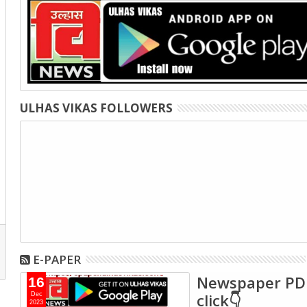
ULHAS VIKAS FOLLOWERS
E-PAPER
Newspaper PD
16
click👇
Dec
2023