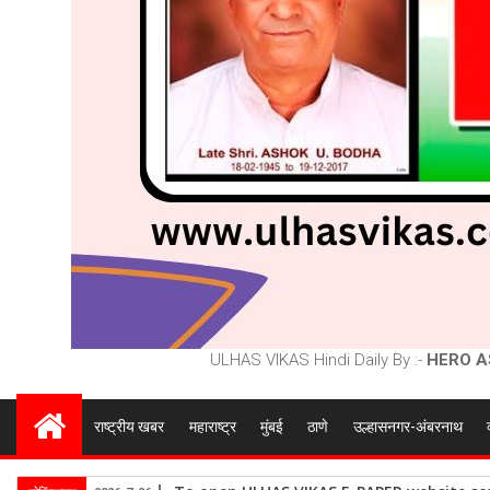
ULHAS VIKAS Hindi Daily By :-
HERO A
राष्ट्रीय खबर
महाराष्ट्र
मुंबई
ठाणे
उल्हासनगर-अंबरनाथ