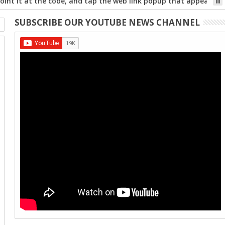
int it at the code, and tap the web link popup that appears on
SUBSCRIBE OUR YOUTUBE NEWS CHANNEL