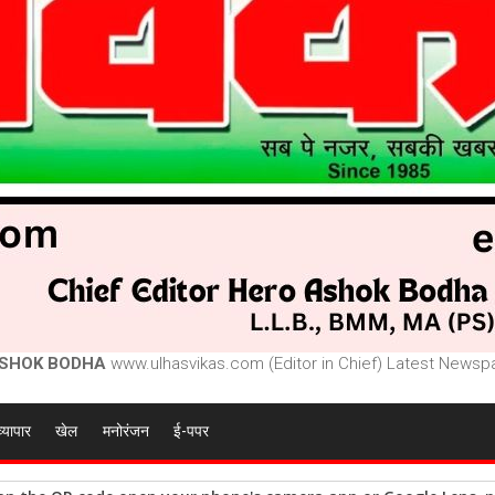
SHOK BODHA
www.ulhasvikas.com (Editor in Chief) Latest Newspa
व्यापार
खेल
मनोरंजन
ई-पपर