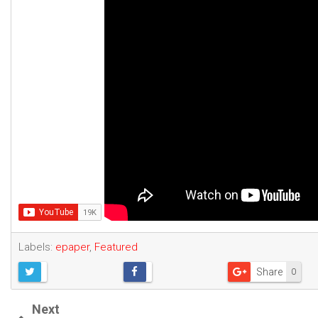
Labels:
epaper
,
Featured
Share
0
Next