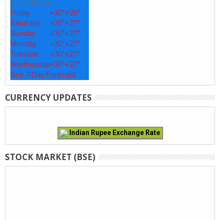
Thursday, 06
Friday
+
30°
+
26°
Saturday
+
30°
+
27°
Sunday
+
30°
+
27°
Monday
+
30°
+
27°
Tuesday
+
30°
+
27°
Wednesday
+
30°
+
27°
See 7-Day Forecast
CURRENCY UPDATES
Indian Rupee Exchange Rate
STOCK MARKET (BSE)