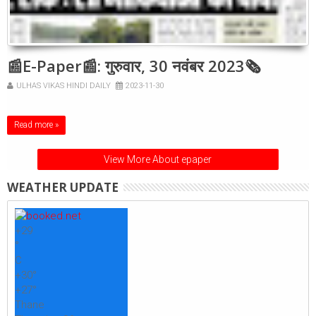
📰E-Paper📰: गुरुवार, 30 नवंबर 2023🗞
ULHAS VIKAS HINDI DAILY
2023-11-30
Read more »
View More About epaper
WEATHER UPDATE
+
29
°
C
+
30°
+
27°
Thane