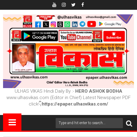
ULHAS VIKAS Hindi Daily By :-
HERO ASHOK BODHA
www.ulhasvikas.com (Editor in Chief) Latest Newspaper PDF
click👇
https://epaper.ulhasvikas.com/