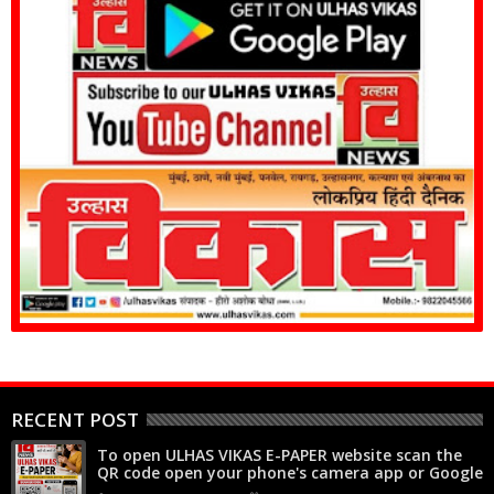
RECENT POST
To open ULHAS VIKAS E-PAPER website scan the
QR code open your phone's camera app or Google
Lens, point it at the code, and tap the web link