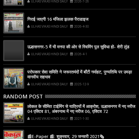
ULHAS VIKAS HINDI DAILY
2026-7-26
popup that appears on your screen
गिराई जाएगी 16 मंजिला झलक पैराडाइज
ULHAS VIKAS HINDI DAILY
2026-4-30
उल्हासनगर-5 में भी मनपा की ओर से स्विमिंग पुल सुविधा हो- शेरी लुंड
ULHAS VIKAS HINDI DAILY
2026-4-1
परोपकार सेवा समिति ने जरूरतमंदों में बाँटी गर्माहट, पुण्यतिथि पर उमड़ा
मानवीय सहभाव
ULHAS VIKAS HINDI DAILY
2025-12-9
RANDOM POST
लोकल के सीमित टाईमिंग से यात्रियों में आक्रोश, उल्हासनगर में नए मरीज
04 एक्टिव 81, अंबरनाथ में नए मरीज 06, एक्टिव 72
ULHAS VIKAS HINDI DAILY
2021-1-30
📰E-Paper 📰: शुक्रवार, 29 जनवरी 2021🗞