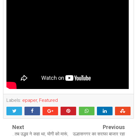
Labels:
epaper
,
Featured
Next
Previous
..तब उद्धव ने कहा था, योगी को मारूं,
उल्हासनगर का सराफा बाजार रहा