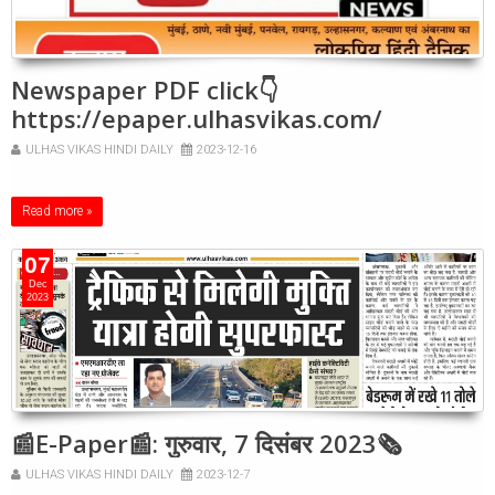
Newspaper PDF click👇
https://epaper.ulhasvikas.com/
ULHAS VIKAS HINDI DAILY
2023-12-16
Read more »
07
Dec
2023
📰E-Paper📰: गुरुवार, 7 दिसंबर 2023🗞
ULHAS VIKAS HINDI DAILY
2023-12-7