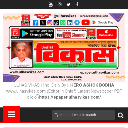
ULHAS VIKAS Hindi Daily By :-
HERO ASHOK BODHA
www.ulhasvikas.com (Editor in Chief) Latest Newspaper PDF
click👇
https://epaper.ulhasvikas.com/