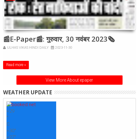
📰E-Paper📰: गुरुवार, 30 नवंबर 2023🗞
ULHAS VIKAS HINDI DAILY
2023-11-30
Read more »
View More About epaper
WEATHER UPDATE
+
29
°
C
+
30°
+
27°