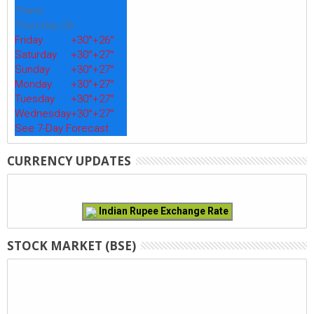
Thane
Thursday, 06
Friday
+
30°
+
26°
Saturday
+
30°
+
27°
Sunday
+
30°
+
27°
Monday
+
30°
+
27°
Tuesday
+
30°
+
27°
Wednesday
+
30°
+
27°
See 7-Day Forecast
CURRENCY UPDATES
Indian Rupee Exchange Rate
STOCK MARKET (BSE)