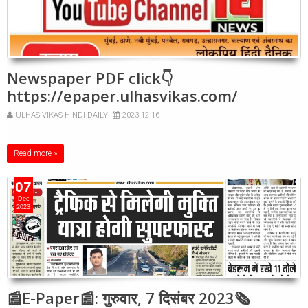
Newspaper PDF click👇
https://epaper.ulhasvikas.com/
ULHAS VIKAS HINDI DAILY
2023-12-16
Read more »
07
Dec
2023
📰E-Paper📰: गुरुवार, 7 दिसंबर 2023🗞