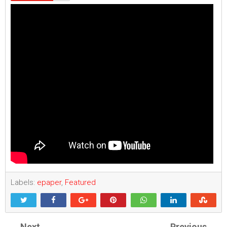
Labels:
epaper
,
Featured
Next
Previous