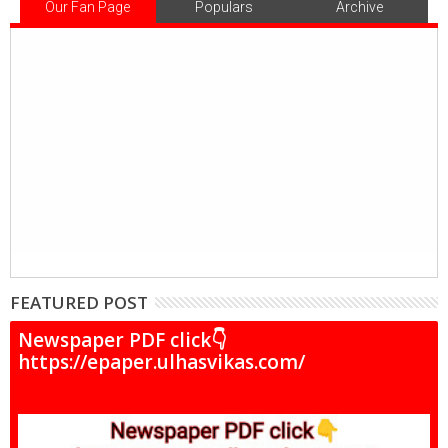
Our Fan Page
Populars
Archive
FEATURED POST
Newspaper PDF click👇
https://epaper.ulhasvikas.com/