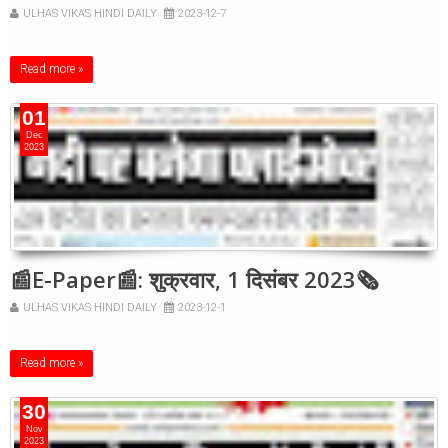
ULHAS VIKAS HINDI DAILY
2023-12-7
Read more »
01
Dec
2023
📰E-Paper📰: शुक्रवार, 1 दिसंबर 2023🗞
ULHAS VIKAS HINDI DAILY
2023-12-1
Read more »
30
Nov
2023