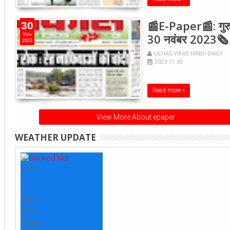
📰E-Paper📰: गुरु
30
30 नवंबर 2023🗞
Nov
2023
ULHAS VIKAS HINDI DAILY
2023-11-30
Read more »
View More About epaper
WEATHER UPDATE
+
29
°
C
+
30°
+
27°
Thane