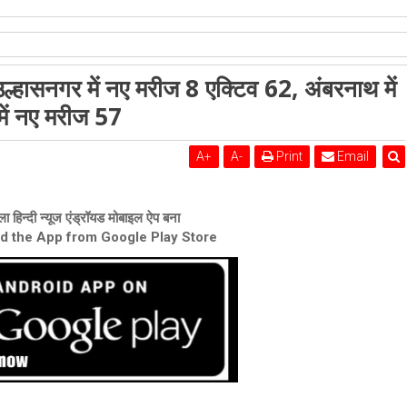
शेरी लुंड
उल्हासनगर में नए मरीज 8 एक्टिव 62, अंबरनाथ में
में नए मरीज 4 एक्टिव 76, कल्याण-डोंबिवली में नए मरीज 57
में नए मरीज 57
A
+
A
-
Print
Email
ा हिन्दी न्यूज एंड्रॉयड मोबाइल ऐप बना
ad the App from Google Play Store