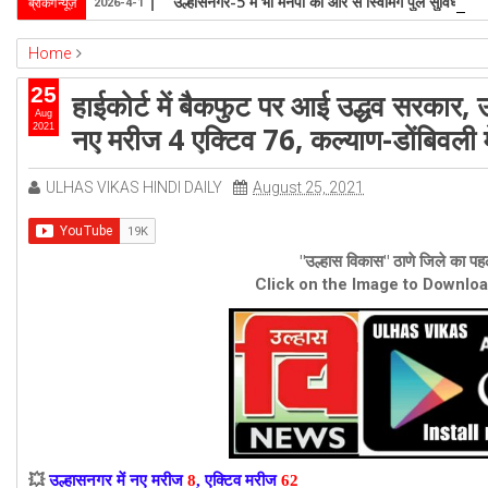
उल्हासनगर-5 में भी मनपा की ओर से स्विमिंग पुल सुविधा हो- 
ब्रेकिंग न्यूज़
2026-4-1
Home
ambernath
Featured
kalyan
ulhasnagar
25
हाईकोर्ट में बैकफुट पर आई उद्धव सरकार, 
हाईकोर्ट में बैकफुट पर आई उद्धव सरकार, उल्हासनगर में नए मरीज 8 एक्टिव 62, अंबरनाथ 
Aug
नए मरीज 4 एक्टिव 76, कल्याण-डोंबिवली 
2021
ULHAS VIKAS HINDI DAILY
August 25, 2021
"उल्हास विकास" ठाणे जिले का पहल
Click on the Image to Downlo
💥
उल्हासनगर में नए मरीज
8
, एक्टिव मरीज
62