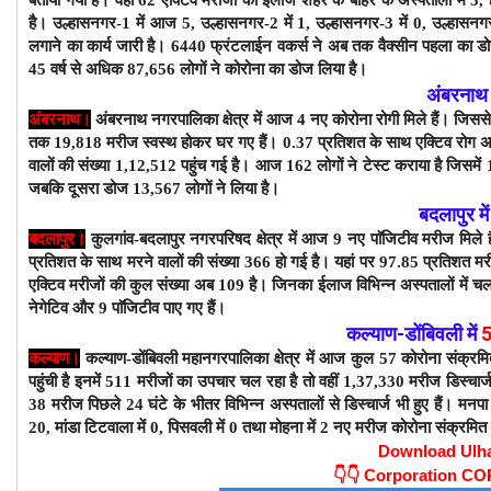
है।
उल्हासनगर-1 में आज 5, उल्हासनगर-2 में 1, उल्हासनगर-3 में 0, उल्हासनगर
लगाने का कार्य जारी है।
6440
फ्रंटलाईन वकर्स ने अब तक वैक्सीन पहला का डोज
45 वर्ष से अधिक 87,656 लोगों ने कोरोना का डोज लिया है।
अंबरनाथ 
अंबरनाथ।
अंबरनाथ नगरपालिका क्षेत्र में आज 4 नए कोरोना रोगी मिले हैं। जिस
तक 19,818 मरीज स्वस्थ होकर घर गए हैं। 0.37 प्रतिशत के साथ एक्टिव रोग अ
वालों की संख्या 1,12,512 पहुंच गई है। आज 162 लोगों ने टेस्ट कराया है जिसमें
जबकि दूसरा डोज 13,567
लोगों ने लिया है।
बदलापुर मे
बदलापुर।
कुलगांव-बदलापुर नगरपरिषद क्षेत्र में आज 9 नए पाॅजिटीव मरीज मिले 
प्रतिशत के साथ मरने वालों की संख्या 366 हो गई है। यहां पर 97.85 प्रतिशत म
एक्टिव मरीजों की कुल संख्या अब 109 है। जिनका ईलाज विभिन्न अस्पतालों में चल
नेगेटिव और 9 पाॅजिटीव पाए गए हैं।
कल्याण-डोंबिवली
में
कल्याण।
कल्याण-डोंबिवली महानगरपालिका क्षेत्र में आज कुल 57 कोरोना संक्रम
पहुंची है इनमें 511 मरीजों का उपचार चल रहा है तो वहीं 1,37,330 मरीज डिस्चार्ज 
38 मरीज पिछले 24 घंटे के भीतर विभिन्न अस्पतालों से डिस्चार्ज भी हुए हैं। मनपा क्षेत्
20, मांडा टिटवाला में 0, पिसवली में 0 तथा मोहना में 2 नए मरीज कोरोना संक्रमित 
Download Ulh
👇👇
Corporation C