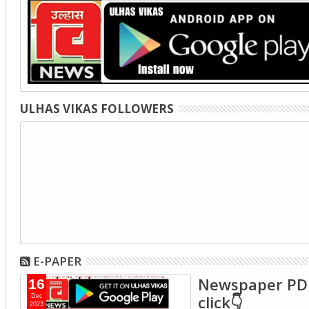
ULHAS VIKAS FOLLOWERS
E-PAPER
Newspaper PD
16
click👇
Dec
2023